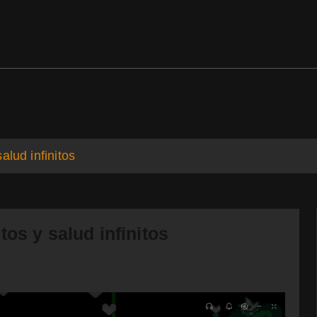
ds
Support
alud infinitos
os y salud infinitos