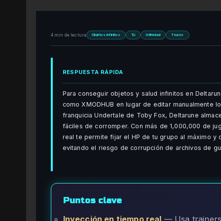
4 min de lectura
Objetos infinitos
Tú
Infinidad
Trucos
RESPUESTA RÁPIDA
Para conseguir objetos y salud infinitos en Deltar
como XMODHUB en lugar de editar manualmente los
franquicia Undertale de Toby Fox, Deltarune almac
fáciles de corromper. Con más de 1,000,000 de ju
real te permite fijar el HP de tu grupo al máximo y 
evitando el riesgo de corrupción de archivos de g
Puntos clave
Inyección en tiempo real
— Usa trainers 