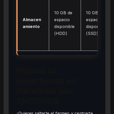
10 GB de
10 GB de
Almacen
espacio
espacio
amiento
disponible
disponible
(HDD)
(SSD)
Mejora tu
experiencia en
Paralives con
XMODHUB
¿Quieres saltarte el farmeo y centrarte