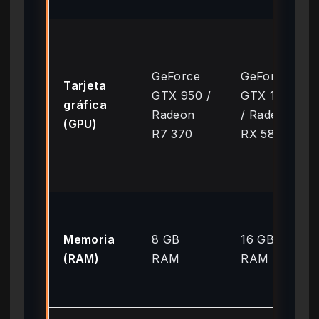
GeForce
GeForce
Tarjeta
GTX 950 /
GTX 1060
gráfica
Radeon
/ Radeon
(GPU)
R7 370
RX 580
Memoria
8 GB
16 GB
(RAM)
RAM
RAM