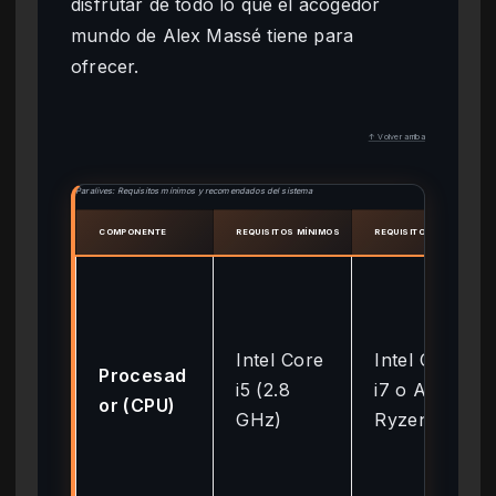
disfrutar de todo lo que el acogedor
mundo de Alex Massé tiene para
ofrecer.
↑ Volver arriba
Paralives: Requisitos mínimos y recomendados del sistema
COMPONENTE
REQUISITOS MÍNIMOS
REQUISITOS RECOMEND
Intel Core
Intel Core
Procesad
i5 (2.8
i7 o AMD
or (CPU)
GHz)
Ryzen 5