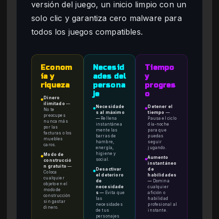
versión del juego, un inicio limpio con un
solo clic y garantiza cero malware para
todos los juegos compatibles.
Econom
Necesid
Tiempo
ía y
ades del
y
riqueza
persona
progres
je
o
Dinero
●
ilimitado
—
Necesidade
Detener el
●
●
No te
s al máximo
tiempo
—
preocupes
—
Rellena
Pausa el ciclo
nunca más
instantánea
día-noche
por las
mente las
para que
facturas o los
barras de
puedas
muebles
hambre,
seguir
caros.
energía,
jugando.
higiene y
Modo de
●
Aumento
social.
●
construcció
instantáneo
n gratuito
—
Desactivar
de
●
Coloca
el deterioro
habilidades
cualquier
de
—
Domina
objeto en el
necesidade
cualquier
modo de
s
—
Evita que
afición o
construcción
las
habilidad
sin gastar
necesidades
profesional al
dinero.
de tus
instante.
personajes