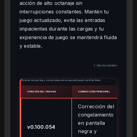
acción de alto octanaje sin
interrupciones constantes. Mantén tu
juego actualizado, evita las entradas
impacientes durante las cargas y tu
experiencia de juego se mantendrá fluida
y estable.
↑ Tabla de contenidos
Historial de parches y correcciones del acceso anticipado de Killer Bean
VERSIÓN DEL PARCHE
CORRECCIÓN PRINCIPAL
FECH
Corrección del
congelamiento
en pantalla
8 d
v0.100.054
negra y
20