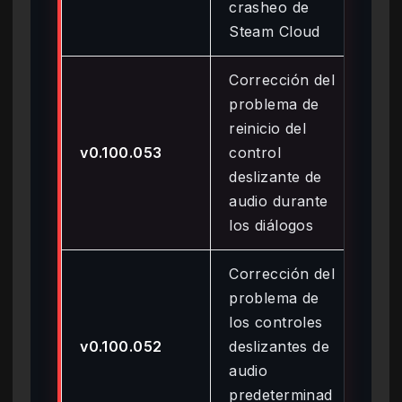
crasheo de
Steam Cloud
Corrección del
problema de
reinicio del
8 d
v0.100.053
control
20
deslizante de
audio durante
los diálogos
Corrección del
problema de
los controles
8 d
v0.100.052
deslizantes de
20
audio
predeterminad