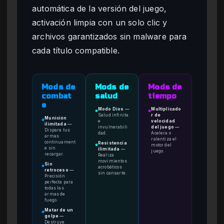
automática de la versión del juego,
activación limpia con un solo clic y
archivos garantizados sin malware para
cada título compatible.
Mods de
Mods de
Mods de
combat
salud
tiempo
e
Modo Dios
—
Multiplicado
●
●
Salud infinita
r de
Munición
●
e
velocidad
ilimitada
—
invulnerabili
del juego
—
Dispara tus
dad.
Acelera o
armas
ralentiza el
continuament
Resistencia
motor del
●
e sin
ilimitada
—
juego.
recargar.
Realiza
movimientos
Sin
●
acrobáticos
retroceso
—
sin cansarte.
Precisión
perfecta para
todas las
armas de
fuego.
Matar de un
●
golpe
—
Destruye