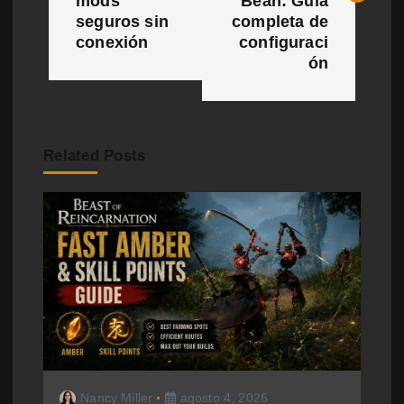
e
mods
Bean: Guía
seguros sin
completa de
g
conexión
configuraci
ón
a
c
i
Related Posts
ó
n
d
e
e
n
t
Nancy Miller
agosto 4, 2026