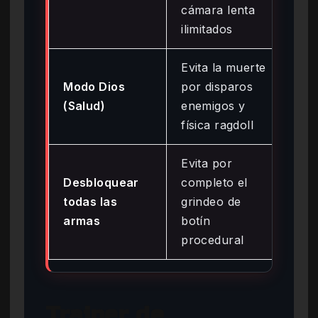
cámara lenta
ma
ilimitados
Evita la muerte
Baj
Modo Dios
por disparos
par
(Salud)
enemigos y
sem
física ragdoll
ma
Evita por
Me
Desbloquear
completo el
sal
todas las
grindeo de
act
armas
botín
pr
procedural
pre
Trainer de