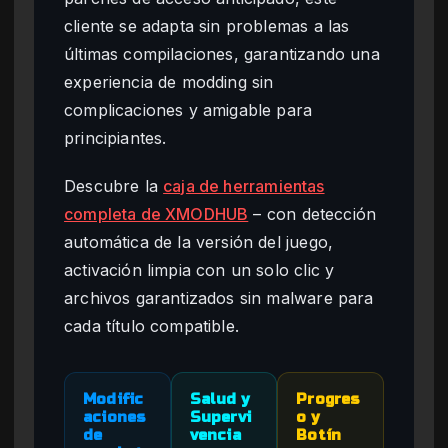
cliente se adapta sin problemas a las
últimas compilaciones, garantizando una
experiencia de modding sin
complicaciones y amigable para
principiantes.
Descubre la
caja de herramientas
completa de XMODHUB
– con detección
automática de la versión del juego,
activación limpia con un solo clic y
archivos garantizados sin malware para
cada título compatible.
Modific
Salud y
Progres
aciones
Supervi
o y
de
vencia
Botín