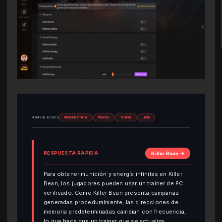
4 min de lectura
Munición infinita
Prueba
Trainer
Listo
RESPUESTA RÁPIDA
Killer Bean →
Para obtener munición y energía infinitas en Killer
Bean, los jugadores pueden usar un trainer de PC
verificado. Como Killer Bean presenta campañas
generadas proceduralmente, las direcciones de
memoria predeterminadas cambian con frecuencia,
lo que hace que un trainer que se actualiza