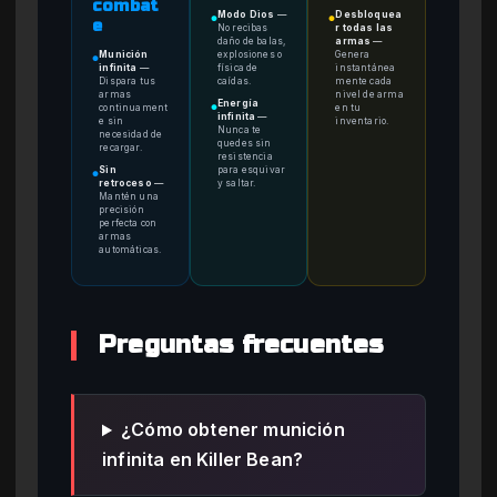
combat
Modo Dios
—
Desbloquea
●
●
e
No recibas
r todas las
daño de balas,
armas
—
Munición
explosiones o
Genera
●
infinita
—
física de
instantánea
Dispara tus
caídas.
mente cada
armas
nivel de arma
Energía
continuament
en tu
●
infinita
—
e sin
inventario.
Nunca te
necesidad de
quedes sin
recargar.
resistencia
Sin
para esquivar
●
retroceso
—
y saltar.
Mantén una
precisión
perfecta con
armas
automáticas.
Preguntas frecuentes
¿Cómo obtener munición
infinita en Killer Bean?