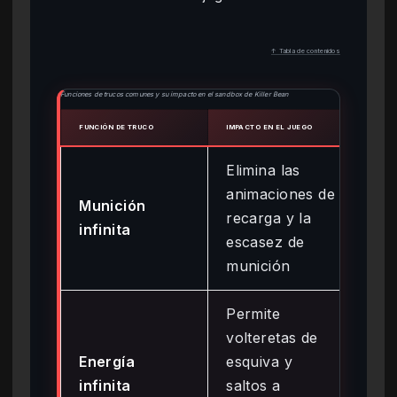
↑ Tabla de contenidos
Funciones de trucos comunes y su impacto en el sandbox de Killer Bean
FUNCIÓN DE TRUCO
IMPACTO EN EL JUEGO
RIESG
Elimina las
Baj
animaciones de
Munición
par
recarga y la
infinita
sem
escasez de
ma
munición
Permite
volteretas de
Baj
Energía
esquiva y
par
infinita
saltos a
sem