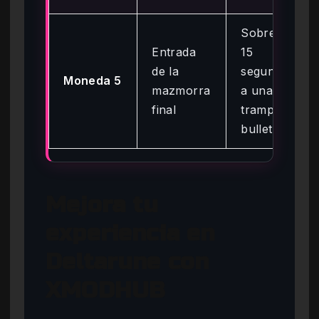
Sobrevivir
Entrada
15
de la
segundos
Moneda 5
mazmorra
a una
final
trampa
bullet hell
Mejora tu
experiencia en
Deltarune con
XMODHUB