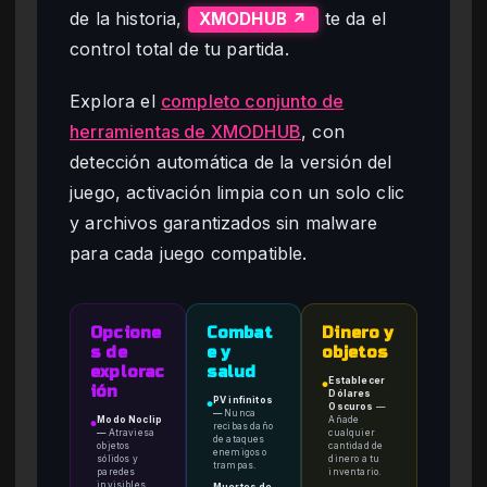
de la historia,
te da el
XMODHUB ↗
control total de tu partida.
Explora el
completo conjunto de
herramientas de XMODHUB
, con
detección automática de la versión del
juego, activación limpia con un solo clic
y archivos garantizados sin malware
para cada juego compatible.
Opcione
Combat
Dinero y
s de
e y
objetos
explorac
salud
Establecer
●
ión
Dólares
PV infinitos
●
Oscuros
—
—
Nunca
Modo Noclip
Añade
●
recibas daño
—
Atraviesa
cualquier
de ataques
objetos
cantidad de
enemigos o
sólidos y
dinero a tu
trampas.
paredes
inventario.
invisibles.
Muertes de