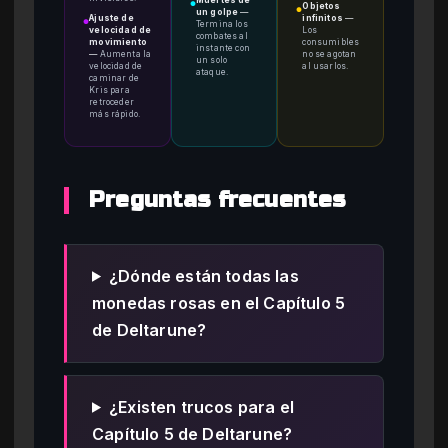
●
Objetos
●
un golpe
—
Ajuste de
infinitos
—
●
Termina los
velocidad de
Los
combates al
movimiento
consumibles
instante con
—
Aumenta la
no se agotan
un solo
velocidad de
al usarlos.
ataque.
caminar de
Kris para
retroceder
más rápido.
Preguntas frecuentes
¿Dónde están todas las
monedas rosas en el Capítulo 5
de Deltarune?
¿Existen trucos para el
Capítulo 5 de Deltarune?