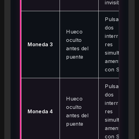
invisibles
Pulsar
dos
Hueco
interrupto
oculto
Moneda 3
res
antes del
simultáne
puente
amente
con Susie
Pulsar
dos
Hueco
interrupto
oculto
Moneda 4
res
antes del
simultáne
puente
amente
con Susie