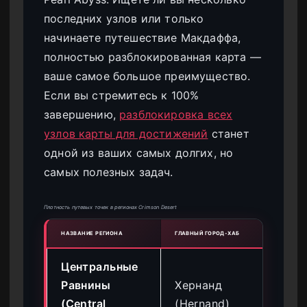
последних узлов или только
начинаете путешествие Макдаффа,
полностью разблокированная карта —
ваше самое большое преимущество.
Если вы стремитесь к 100%
завершению,
разблокировка всех
узлов карты для достижений
станет
одной из ваших самых долгих, но
самых полезных задач.
Плотность путевых точек в регионах Crimson Desert
НАЗВАНИЕ РЕГИОНА
ГЛАВНЫЙ ГОРОД-ХАБ
ПЛОТ
Центральные
Равнины
Хернанд
Вы
(Central
(Hernand)
Уз