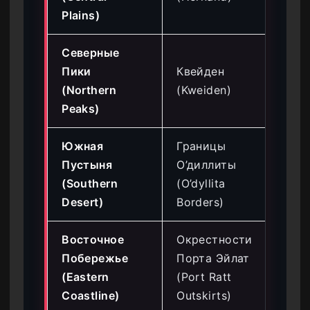
Plains)
Северные
Пики
Квейден
Ни
(Northern
(Kweiden)
Уз
Peaks)
Южная
Границы
Пустыня
О’диллиты
Ср
(Southern
(O’dyllita
Уз
Desert)
Borders)
Восточное
Окрестности
Побережье
Порта Эйлат
Ср
(Eastern
(Port Ratt
Уз
Coastline)
Outskirts)