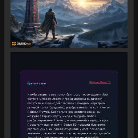
Crimson Desert ↗
Краткий ответ
Чтобы открыть все точки быстрого перемещения (fast
travel) в Crimson Desert, игроки должны физически
посетить и взаимодействовать с каждым маркером
путевой точки (waypoint), разбросанным по континенту
Пайвел (Pywel). Как только она активирована, вы
можете открыть карту мира и выбрать любой
разблокированный узел для мгновенной телепортации.
Поскольку нужно найти более 50 локаций быстрого
перемещения, их раннее открытие имеет решающее
значение для эффективного возвращения в города-хабы
(hub cities) для улучшения снаряжения Макдаффа