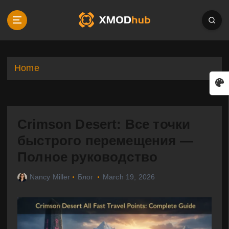
S
k
i
p
t
o
Home
c
o
n
t
Crimson Desert: Все точки
e
n
быстрого перемещения —
t
Полное руководство
Nancy Miller
Блог
March 19, 2026