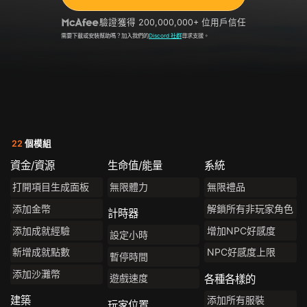
驗證
獲得 200,000,000+ 位用戶信任
需要下載或安裝幫助嗎？加入我們的
Discord 社群
尋求支援。
22
個模組
資金/資源
生命值/能量
系統
打開項目生成面板
無限體力
無限禮品
添加金幣
解鎖所有非玩家角色
計時器
添加成就經驗
增加NPC好感度
設定小時
新增成就點數
NPC好感度上限
暫停時間
添加沙灘幣
遊戲速度
各種各樣的
添加所有服裝
建築
玩家位置