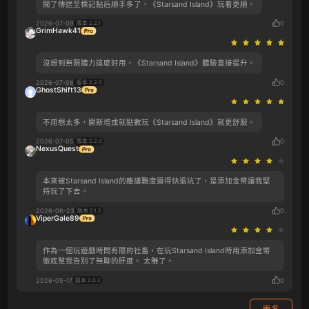
開了傳送至標記點后順手多了，《Starsand Island》玩着更順。
2026-07-09
0
版本 2.2.1
GrimHawk41
沒想到無限體力這麼好用，《Starsand Island》體驗直接提升。
2026-07-08
0
版本 2.2.0
GhostShift13
不用想太多，開新增成就點數玩《Starsand Island》就更舒服。
2026-07-05
0
版本 2.2.0
NexusQuest
本來被Starsand Island的離譜難度逼得快退坑了，是添加金幣讓我堅
持玩了下去。
2026-06-23
0
版本 2.1.2
ViperGale89
作為一個玩遊戲時間有限的社畜，在玩Starsand Island時用添加金幣
徹底幫我告別了無聊的肝度。 太賺了。
2026-05-17
0
版本 2.0.2