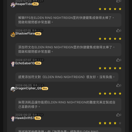
2026-07-23
0
版本 2.2.1
ReaperTide
解鎖FPS在‌‌ELDEN RING NIGHTREIGN里的快捷鍵集成做得太棒了。
開啟和關閉都非常直觀。
2026-07-15
0
版本 2.2.1
ShadowFlare
添加符文在‌‌ELDEN RING NIGHTREIGN里的快捷鍵集成做得太棒了。
開啟和關閉都非常直觀。
2026-07-07
0
版本 2.2.0
EchoSaber10
感覺添加符文對《‌‌ELDEN RING NIGHTREIGN》很友好，沒有負擔。
2026-06-25
0
版本 2.1.2
DragonCipher_Q9
無限消耗品讓你能把‌‌ELDEN RING NIGHTREIGN的難度完美定製成自
己喜歡的樣子。
2026-06-21
0
版本 2.1.2
HawkDrift57
我試過其他修改器，但「無限血量」絕對是‌‌ELDEN RING