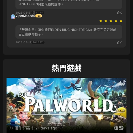
NIGHTREIGN目前最穩的選擇。
2026-05-21
0
版本 2.1.0
ViperMaze89
「無限血量」讓你能把‌‌ELDEN RING NIGHTREIGN的難度完美定製成
自己喜歡的樣子。
2026-04-19
0
版本 1.27.1
熱門遊戲
77 個作弊碼
|
21 days ago