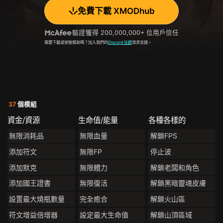
免費下載 XMODhub
驗證
獲得 200,000,000+ 位用戶信任
需要下載或安裝幫助嗎？加入我們的
Discord 社群
尋求支援。
37
個模組
資金/資源
生命值/能量
各種各樣的
無限消耗品
無限血量
解鎖FPS
添加符文
無限FP
停止波
添加默克
無限體力
解鎖老闆和角色
添加國王證書
無限復活
解鎖黑暗靈魂皮膚
設置最大燒瓶數量
完全癒合
解鎖火山區
符文增益倍增器
設定最大生命值
解鎖山頂區域