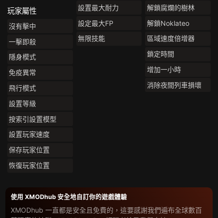
設置最大耐力
解鎖腐爛的樹林
玩家屬性
設定最大FP
解鎖Noklateo
沒有擊中
無限技能
區域速度倍增器
一擊即殺
鎖定時間
隱身模式
增加一小時
免疫異常
消除夜間列車損壞
飛行模式
設置等級
按索引設置模型
設置玩家速度
保存玩家位置
恢復玩家位置
使用 XMODhub 安全地自訂你的遊戲體驗
XMODhub 一直都是安全且免費的，這要感謝我們遍布全球數百