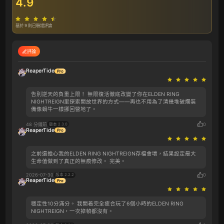
4.9
基於 9 則已驗證評論
評論
ReaperTide
告別逆天的負重上限！ 無限復活徹底改變了你在‌‌ELDEN RING
NIGHTREIGN里探索開放世界的方式——再也不用為了清幾堆破爛裝
備像蝸牛一樣挪回營地了。
0
48 分鐘前
版本 2.3.0
ReaperTide
之前還擔心我的‌‌ELDEN RING NIGHTREIGN存檔會壞，結果設定最大
生命值做到了真正的無痕修改。 完美。
2026-07-30
0
版本 2.2.2
ReaperTide
穩定性10分滿分。 我開着完全癒合玩了6個小時的‌‌ELDEN RING
NIGHTREIGN，一次掉幀都沒有。