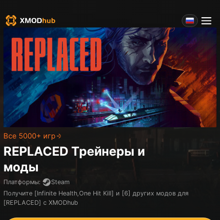
Все 5000+ игр
REPLACED
Трейнеры и
моды
Платформы
:
Steam
Получите [Infinite Health,One Hit Kill] и [6] других модов для
[REPLACED] с XMODhub