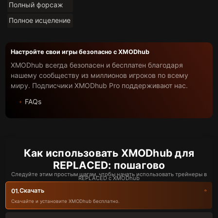
Полный форсаж
Полное исцеление
Настройте свои игры безопасно с XMODhub
XMODhub всегда безопасен и бесплатен благодаря
нашему сообществу из миллионов игроков по всему
миру. Подписчики XMODhub Pro поддерживают нас.
FAQs
Как использовать XMODhub для
REPLACED: пошагово
Следуйте этим простым шагам, чтобы начать использовать трейнеры в
REPLACED с XMODhub
Скачать
01.
Скачайте и установите XMODhub бесплатно.