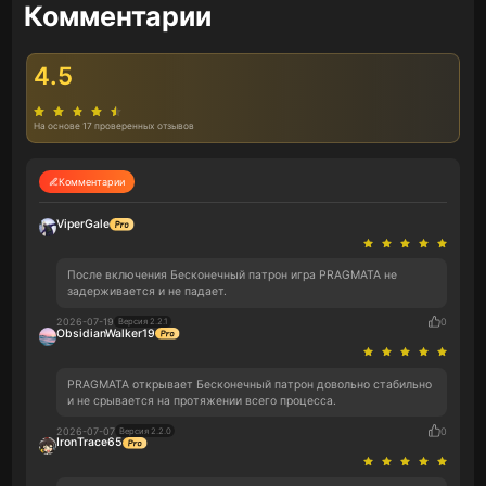
Комментарии
4.5
На основе 17 проверенных отзывов
Комментарии
ViperGale
После включения Бесконечный патрон игра PRAGMATA не
задерживается и не падает.
2026-07-19
0
Версия 2.2.1
ObsidianWalker19
PRAGMATA открывает Бесконечный патрон довольно стабильно
и не срывается на протяжении всего процесса.
2026-07-07
0
Версия 2.2.0
IronTrace65