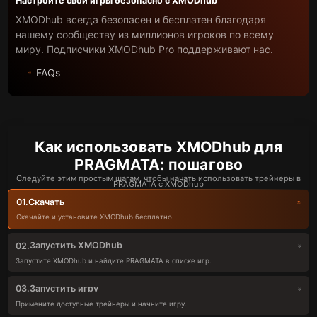
Настройте свои игры безопасно с XMODhub
XMODhub всегда безопасен и бесплатен благодаря
нашему сообществу из миллионов игроков по всему
миру. Подписчики XMODhub Pro поддерживают нас.
FAQs
Как использовать XMODhub для
PRAGMATA: пошагово
Следуйте этим простым шагам, чтобы начать использовать трейнеры в
PRAGMATA с XMODhub
Скачать
01.
Скачайте и установите XMODhub бесплатно.
Запустить XMODhub
02.
Запустите XMODhub и найдите PRAGMATA в списке игр.
Запустить игру
03.
Примените доступные трейнеры и начните игру.