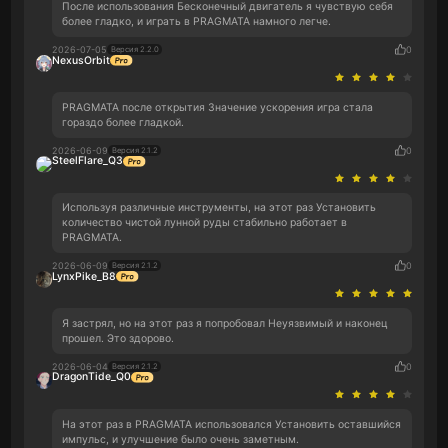
После использования Бесконечный двигатель я чувствую себя
более гладко, и играть в PRAGMATA намного легче.
2026-07-05
0
Версия 2.2.0
NexusOrbit
PRAGMATA после открытия Значение ускорения игра стала
гораздо более гладкой.
2026-06-09
0
Версия 2.1.2
SteelFlare_Q3
Используя различные инструменты, на этот раз Установить
количество чистой лунной руды стабильно работает в
PRAGMATA.
2026-06-09
0
Версия 2.1.2
LynxPike_B8
Я застрял, но на этот раз я попробовал Неуязвимый и наконец
прошел. Это здорово.
2026-06-04
0
Версия 2.1.2
DragonTide_Q0
На этот раз в PRAGMATA использовался Установить оставшийся
импульс, и улучшение было очень заметным.