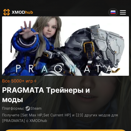
Все 5000+ игр
PRAGMATA
Трейнеры и
моды
Платформы
:
Steam
Получите [Set Max HP,Set Current HP] и [23] других модов для
[PRAGMATA] с XMODhub