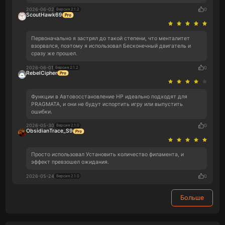
2026-06-02
0
Версия 2.1.2
ScoutHawk69
Первоначально я застрял до такой степени, что менталитет
взорвался, поэтому я использовал Бесконечный двигатель и
сразу же прошел.
2026-06-01
0
Версия 2.1.2
RebelCipher
Функции в Автовосстановление HP идеально подходят для
PRAGMATA, и они не будут испортить игру или выпустить
ошибки.
2026-05-30
0
Версия 2.1.0
ObsidianTrace_S9
Просто использовал Установить количество филамента, и
эффект превзошел ожидания.
2026-05-24
0
Версия 2.1.0
Больше