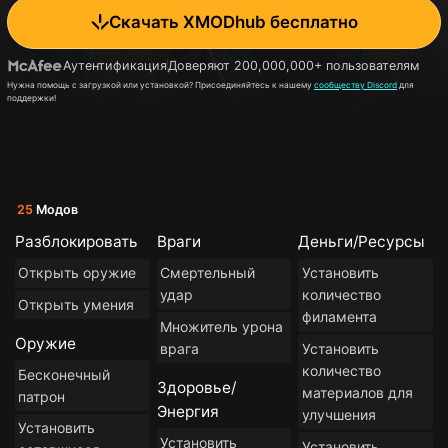
Скачать XMODhub бесплатно
Аутентификация
Доверяют 200,000,000+ пользователям
Нужна помощь с загрузкой или установкой? Присоединяйтесь к нашему
сообществу Discord
для
поддержки!
25
Модов
Разблокировать
Враги
Деньги/Ресурсы
Открыть оружие
Смертельный
Установить
удар
количество
Открыть умения
филамента
Множитель урона
Оружие
врага
Установить
количество
Бесконечный
Здоровье/
материалов для
патрон
Энергия
улучшения
Установить
Установить
Установить