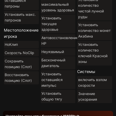
оставшиеся
максимальный
количество
патроны
уровень здоровья
чистой лунной
Установить макс.
руды
Установить
патронов
текущее
Установить
здоровье
Местоположение
количество монет
игрока
Акабина
Автовосстановление
HP
НоКлип
Установить
количество
Неуязвимый
Скорость NoClip
ключей Красной
Бесконечный
Сохранить
зоны
двигатель
позицию (Слот)
Системы
Установить
Восстановить
оставшийся
включить взлом
позицию (Слот)
импульс
скорости
Установить
Значение
общую тягу
ускорения