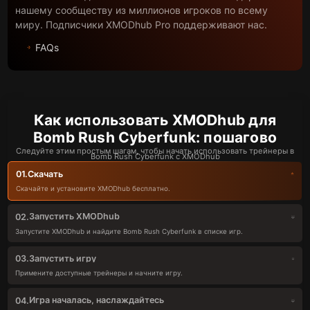
нашему сообществу из миллионов игроков по всему
миру. Подписчики XMODhub Pro поддерживают нас.
FAQs
Как использовать XMODhub для
Bomb Rush Cyberfunk: пошагово
Следуйте этим простым шагам, чтобы начать использовать трейнеры в
Bomb Rush Cyberfunk с XMODhub
Скачать
01.
Скачайте и установите XMODhub бесплатно.
Запустить XMODhub
02.
Запустите XMODhub и найдите Bomb Rush Cyberfunk в списке игр.
Запустить игру
03.
Примените доступные трейнеры и начните игру.
Игра началась, наслаждайтесь
04.