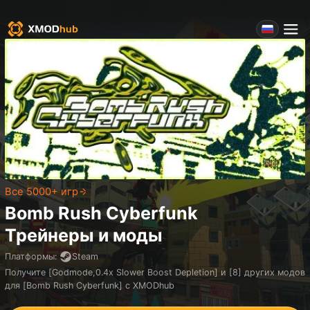
Все 5000+ игр
Bomb Rush Cyberfunk
Трейнеры и моды
Платформы
:
Steam
Получите [Godmode,0.4x Slower Boost Depletion] и [8] других модов
для [Bomb Rush Cyberfunk] с XMODhub