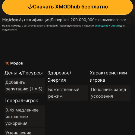
Скачать XMODhub бесплатно
Аутентификация
Доверяют 200,000,000+ пользователям
Нужна помощь с загрузкой или установкой? Присоединяйтесь к нашему
сообществу Discord
для
поддержки!
10
Модов
Деньги/Ресурсы
Здоровье/
Характеристики
Энергия
игрока
Добавить
репутацию (1 = 5)
Божественный
Пополнить заряд
режим
ускорения
Генерал-игрок
0.4x медленнее
истощение
ускорения
Уменьшение