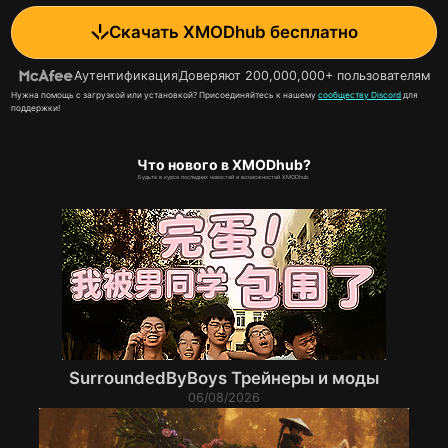
Скачать XMODhub бесплатно
Аутентификация
Доверяют 200,000,000+ пользователям
Нужна помощь с загрузкой или установкой? Присоединяйтесь к нашему
сообществу Discord
для
поддержки!
Что нового в XMODhub?
Будьте в курсе последних новостей и возможностей XMODhub.
SurroundedByBoys Трейнеры и моды
06/08/2026