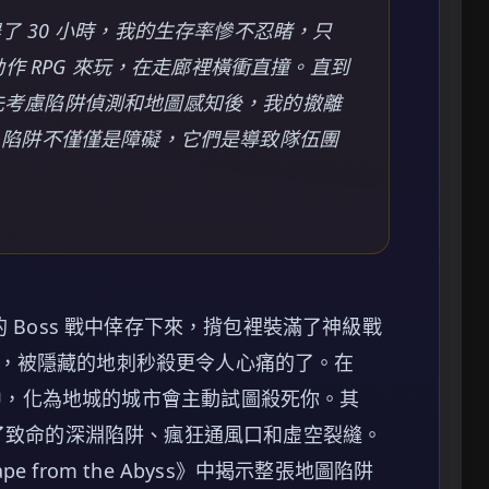
 30 小時，我的生存率慘不忍睹，只
作 RPG 來玩，在走廊裡橫衝直撞。直到
，優先考慮陷阱偵測和地圖感知後，我的撤離
，陷阱不僅僅是障礙，它們是導致隊伍團
的 Boss 戰中倖存下來，揹包裡裝滿了神級戰
，被隱藏的地刺秒殺更令人心痛的了。在
，化為地城的城市會主動試圖殺死你。其
藏了致命的深淵陷阱、瘋狂通風口和虛空裂縫。
ape from the Abyss》中揭示整張地圖陷阱