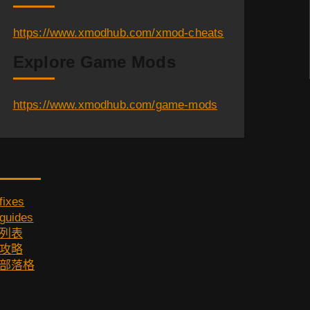
https://www.xmodhub.com/xmod-cheats
Explore Game Mods
https://www.xmodhub.com/game-mods
Category
fixes
guides
列表
攻略
部落格