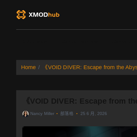
S
k
i
p
t
o
XMODhub
Game Trainers
Game Mo
c
o
n
t
Home
《VOID DIVER: Escape from t
e
n
t
《VOID DIVER: Escape fr
Nancy Miller
部落格
25 6 月, 2026