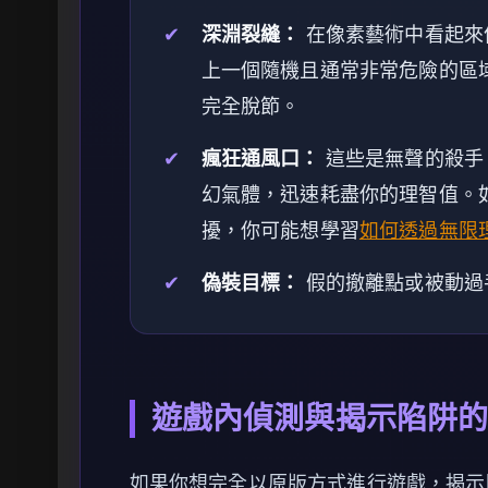
✔
深淵裂縫：
在像素藝術中看起來
上一個隨機且通常非常危險的區
完全脫節。
✔
瘋狂通風口：
這些是無聲的殺手
幻氣體，迅速耗盡你的理智值。
擾，你可能想學習
如何透過無限
✔
偽裝目標：
假的撤離點或被動過
遊戲內偵測與揭示陷阱
如果你想完全以原版方式進行遊戲，揭示