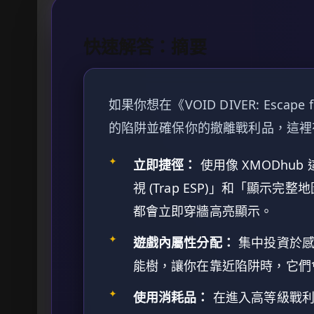
快速解答：摘要
如果你想在《VOID DIVER: Escap
的陷阱並確保你的撤離戰利品，這裡
✦
立即捷徑：
使用像 XMODhub
視 (Trap ESP)」和「顯示完整地圖
都會立即穿牆高亮顯示。
✦
遊戲內屬性分配：
集中投資於感知 (
能樹，讓你在靠近陷阱時，它們
✦
使用消耗品：
在進入高等級戰利