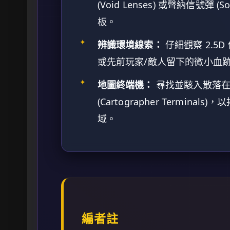
(Void Lenses) 或聲納信號彈 
板。
✦
辨識環境線索：
仔細觀察 2.5
或先前玩家/敵人留下的微小血
✦
地圖終端機：
尋找並駭入散落在
(Cartographer Termi
域。
編者註