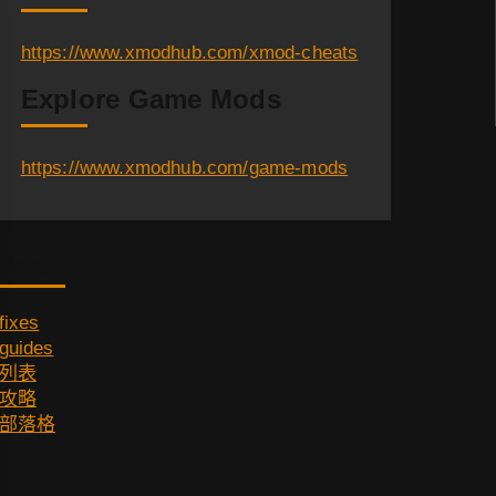
https://www.xmodhub.com/xmod-cheats
Explore Game Mods
https://www.xmodhub.com/game-mods
Category
fixes
guides
列表
攻略
部落格