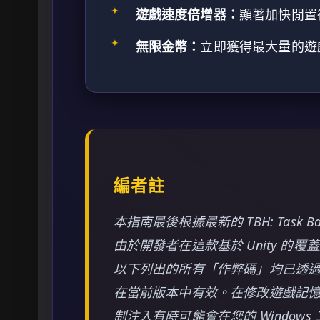
✦
遊戲速度倍增器：
顯著加快閒置
✦
無限金幣：
立即獲得最大量的遊
編者註
本指南最後根據最新的 TBH: Task B
由於開發者在這款基於 Unity 
以下列出的所有「作弊碼」均已透
在當前版本中有效。在修改遊戲記
制注入有時可能會在您的 Windows