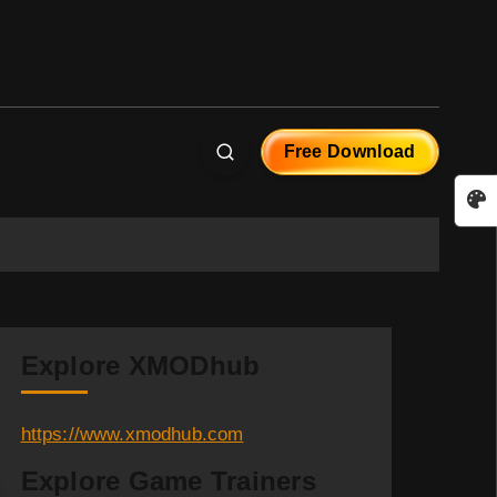
Free Download
Explore XMODhub
https://www.xmodhub.com
Explore Game Trainers