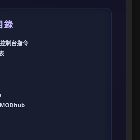
目錄
中啟用控制台指令
列表
b
 XMODhub