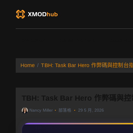
S
k
i
p
t
o
XMODhub
Game Trainers
Game Mo
c
o
n
t
Home
TBH: Task Bar Hero 作弊碼
e
n
t
TBH: Task Bar Hero 
Nancy Miller
部落格
29 5 月, 2026