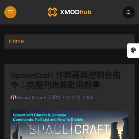
S
k
i
p
t
o
Home
c
o
n
t
SpaceCraft 作弊碼與控制台指
e
n
令：完整列表與啟用教學
t
Nancy Miller
部落格
11 6 月, 2026