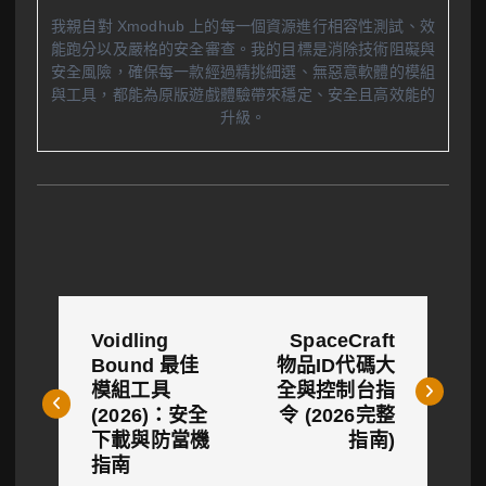
我親自對 Xmodhub 上的每一個資源進行相容性測試、效
能跑分以及嚴格的安全審查。我的目標是消除技術阻礙與
安全風險，確保每一款經過精挑細選、無惡意軟體的模組
與工具，都能為原版遊戲體驗帶來穩定、安全且高效能的
升級。
文
Voidling
SpaceCraft
章
Bound 最佳
物品ID代碼大
模組工具
全與控制台指
導
(2026)：安全
令 (2026完整
覽
下載與防當機
指南)
指南