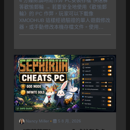
4 分鐘閱讀時間作弊 PC安裝存檔 快速解
答歡愉郵輪 → 若要安全地使用《歡愉郵
輪》的 PC 作弊，玩家可以下載像
XMODHUB 這樣經過驗證的單人遊戲修改
器，或手動修改本機存檔文件。使用…
Nancy Miller
5 8 月, 2026