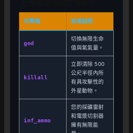
上帝模式與戰鬥指令
作弊碼
效果說明
切換無限生命
god
值與氧氣量。
立即清除 500
公尺半徑內所
killall
有具攻擊性的
外星動物。
您的採礦雷射
和電漿切割器
inf_ammo
擁有無限能