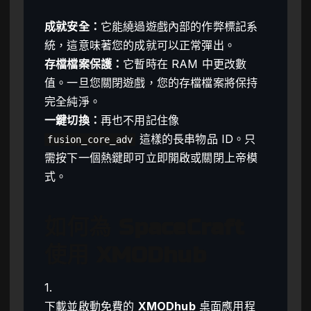
成就安全：
它能繞過遊戲內部的作弊標記系
統，這意味著您的成就可以正常彈出。
存檔檔案保護：
它暫時在 RAM 中更改數
值。一旦您關閉遊戲，您的存檔檔案將保持
完全純淨。
一鍵切換：
再也不用記住像
這樣的長串物品 ID。只
fusion_core_adv
需按下一個熱鍵即可立即開啟或關閉上帝模
式。
如何為 SpaceCraft
使用 XMODhub
1.
下載並啟動免費的
XMODhub
桌面應用程