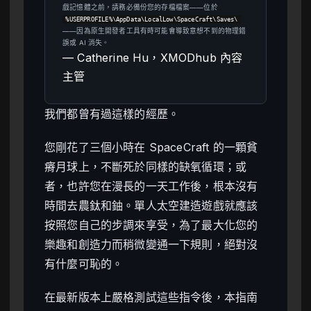
戲記憶體之前，請務必備份您的存檔檔案——位於
%USERPROFILE%\AppData\LocalLow\SpaceCraft\Saves\
——因為原生開發者工具有時可能會導致意想不到的物理錯
誤或 AI 消失。
— Catherine Hu，XMODhub 內容
主管
我們都曾有過這樣的經歷。
您剛花了三個小時在 SpaceCraft 的一顆貧
瘠月球上，不斷死於同樣的缺氧循環；或
者，也許您在漫長的一天工作後，根本沒有
時間去農鈦和鈾。單人太空建造遊戲就應該
按照您自己的步調來享受，為了最大化您的
樂趣和創造力而稍微變通一下規則，絕對沒
有什麼可恥的。
在最新版本上嚴格測試這些指令後，本指南