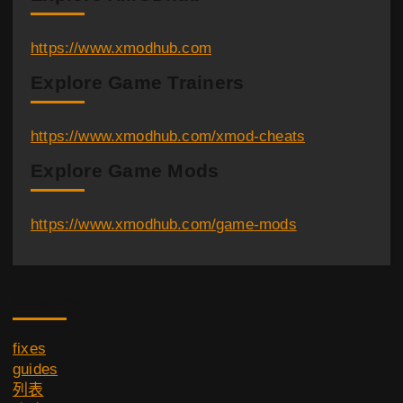
https://www.xmodhub.com
Explore Game Trainers
https://www.xmodhub.com/xmod-cheats
Explore Game Mods
https://www.xmodhub.com/game-mods
Category
fixes
guides
列表