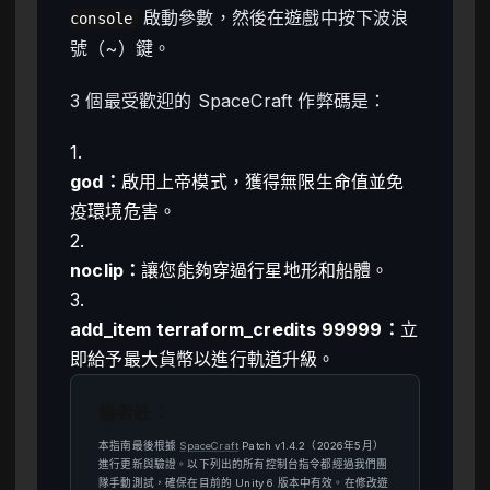
啟動參數，然後在遊戲中按下波浪
console
號（~）鍵。
3 個最受歡迎的 SpaceCraft 作弊碼是：
1.
god：
啟用上帝模式，獲得無限生命值並免
疫環境危害。
2.
noclip：
讓您能夠穿過行星地形和船體。
3.
add_item terraform_credits 99999：
立
即給予最大貨幣以進行軌道升級。
編者註：
本指南最後根據
SpaceCraft
Patch v1.4.2（2026年5月）
進行更新與驗證。以下列出的所有控制台指令都經過我們團
隊手動測試，確保在目前的 Unity 6 版本中有效。在修改遊