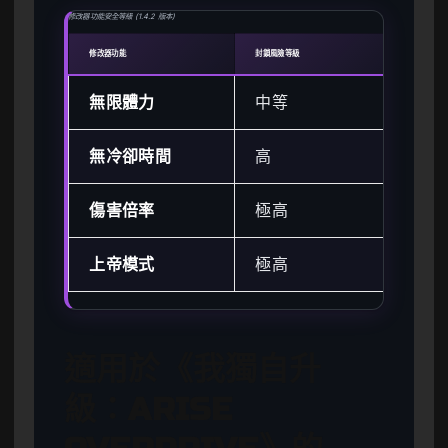
修改器功能安全等級 (1.4.2 版本)
修改器功能
封鎖風險等級
建議遊
無限體力
中等
離
無冷卻時間
高
單
傷害倍率
極高
僅
上帝模式
極高
僅
適用於《我獨自升
級：ARISE