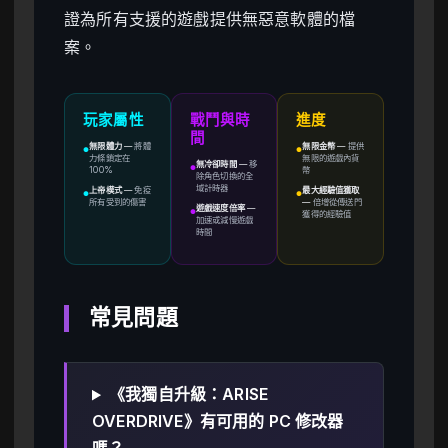
證為所有支援的遊戲提供無惡意軟體的檔
案。
玩家屬性
戰鬥與時
進度
間
無限體力
—
將體
無限金幣
—
提供
●
●
力條鎖定在
無限的遊戲內貨
無冷卻時間
—
移
●
100%
幣
除角色切換的全
域計時器
上帝模式
—
免疫
最大經驗值獲取
●
●
所有受到的傷害
—
倍增從傳送門
遊戲速度倍率
—
●
獲得的經驗值
加速或減慢遊戲
時間
常見問題
《我獨自升級：ARISE
OVERDRIVE》有可用的 PC 修改器