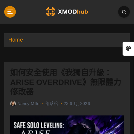
S
k
i
p
t
o
Home
c
o
n
t
如何安全使用《我獨自升級：
e
n
ARISE OVERDRIVE》無限體力
t
修改器
Nancy Miller
部落格
23 6 月, 2026