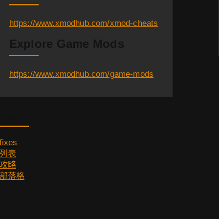
https://www.xmodhub.com/xmod-cheats
Explore Game Mods
https://www.xmodhub.com/game-mods
Category
fixes
列表
攻略
部落格