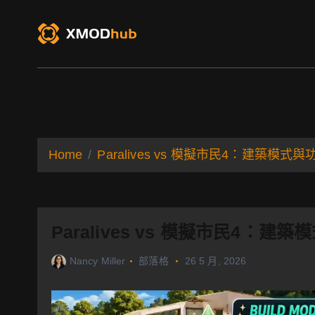
S
k
i
p
t
o
XMODhub
Game Trainers
Game Mo
c
o
n
t
Home
Paralives vs 模擬市民4：建築模
e
n
t
Paralives vs 模擬市民4：
Nancy Miller
部落格
26 5 月, 2026