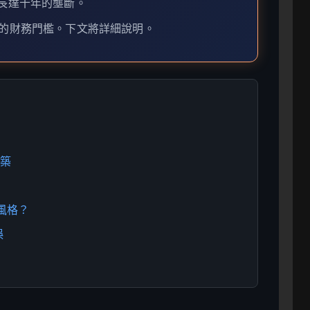
EA長達十年的壟斷。
元的財務門檻。下文將詳細說明。
建築
的風格？
誤