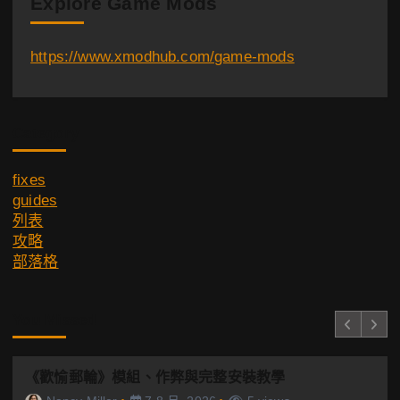
Explore Game Mods
https://www.xmodhub.com/game-mods
Category
fixes
guides
列表
攻略
部落格
You Missed
《歡愉郵輪》模組、作弊與完整安裝教學