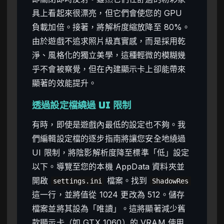
具上看起來很漂亮，但它們會使您的 GPU
負載加倍。接著，將解析度縮放降至 80%。
由於遊戲不追求照片級真實感，而是採用乾
淨、風格化的獨立美學，這種輕微的模糊幾
乎不會被察覺，但在內建顯示卡上卻能帶來
顯著的效能提升。
透過設定檔繞過 UI 限制
有時，即使是遊戲內最低的設定也不夠。我
們編輯設定檔的逐步指南將讓您安全地繞過
UI 限制，將陰影解析度降至標準「低」設定
以下。導覽至您的本機 AppData 資料夾並
開啟
檔案。找到
settings.ini
ShadowRes
這一行，並將值從 1024 更改為 512。儲存
檔案並將其設為「唯讀」。這將顯著減少舊
款顯示卡（如 GTX 1060）的 VRAM 使用