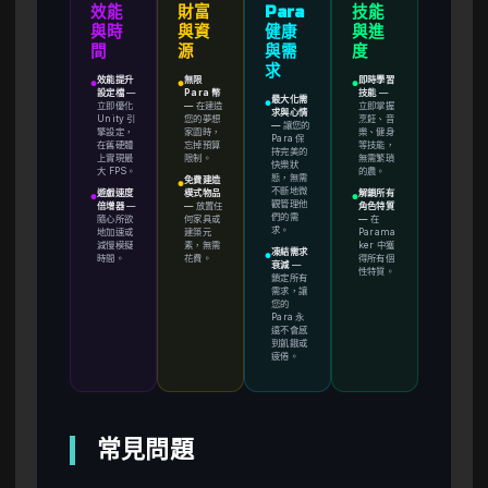
效能
財富
Para
技能
與時
與資
健康
與進
間
源
與需
度
求
效能提升
無限
即時學習
●
●
●
設定檔
—
Para 幣
技能
—
最大化需
●
立即優化
—
在建造
立即掌握
求與心情
Unity 引
您的夢想
烹飪、音
—
讓您的
擎設定，
家園時，
樂、健身
Para 保
在舊硬體
忘掉預算
等技能，
持完美的
上實現最
限制。
無需繁瑣
快樂狀
大 FPS。
的農。
態，無需
免費建造
●
不斷地微
遊戲速度
模式物品
解鎖所有
●
●
觀管理他
倍增器
—
—
放置任
角色特質
們的需
隨心所欲
何家具或
—
在
求。
地加速或
建築元
Parama
減慢模擬
素，無需
ker 中獲
凍結需求
●
時間。
花費。
得所有個
衰減
—
性特質。
鎖定所有
需求，讓
您的
Para 永
遠不會感
到飢餓或
疲倦。
常見問題