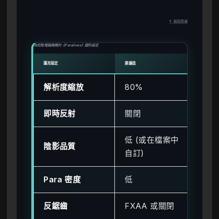
↑ 返回頂部
為低階電腦推薦的《Paralives》圖形設定
圖形設定
建議值
對效能
解析度縮放
80%
高 
即時反射
關閉
高 
低 (或在檔案中
陰影品質
中 
自訂)
Para 密度
低
高 
反鋸齒
FXAA 或關閉
低 