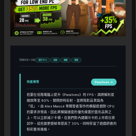
閱讀時間 5 分鐘
提升 FPS
成就
啟動
修復
快速解答
Paralives →
若要在低階電腦上提升《Paralives》的 FPS，請將解析度
縮放降至 80%，關閉即時反射，並將陰影品質設為
「低」。由 Alex Massé 等開發者製作的模擬遊戲對 CPU
的要求非常高，因此將模擬速度的優先級置於圖形品質之
上，可以立即減少卡頓。在我們對內建顯示卡的上市首日測
試中，這些變更使幀率提高了 35%，同時保留了遊戲舒適的
粉彩藝術風格。