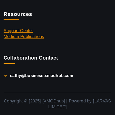
Resources
Support Center
Medium Publications
Collaboration Contact
➔
cathy@business.xmodhub.com
Copyright © [2025] [XMODhub] | Powered by [LARVAS
LIMITED]