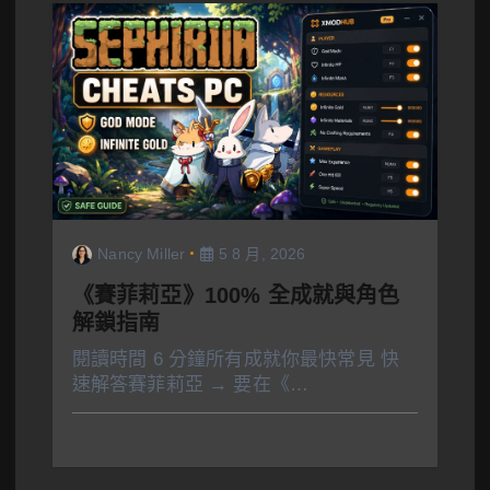
Nancy Miller
5 8 月, 2026
《賽菲莉亞》100% 全成就與角色
解鎖指南
閱讀時間 6 分鐘所有成就你最快常見 快
速解答賽菲莉亞 → 要在《…