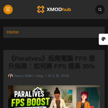
S
k
i
p
t
o
Home
c
o
n
t
《Paralives》低階電腦 FPS 提
e
n
升指南：如何將 FPS 提高 35%
t
Nancy Miller
blog
26 5 月, 2026