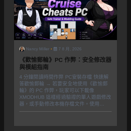
Nancy Miller
7 8 月, 2026
《歡愉郵輪》PC 作弊：安全修改器
與模組指南
4 分鐘閱讀時間作弊 PC安裝存檔 快速解
答歡愉郵輪 → 若要安全地使用《歡愉郵
輪》的 PC 作弊，玩家可以下載像
XMODHUB 這樣經過驗證的單人遊戲修改
器，或手動修改本機存檔文件。使用…