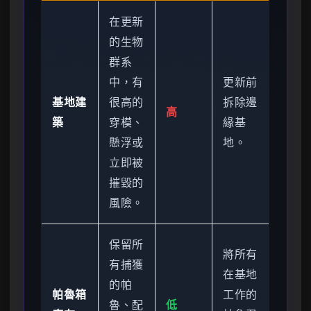
在更新
的生物
群系
中，有
更新前
基地建
很高的
拆除邊
高
築
穿模、
緣基
懸浮或
地。
立即被
摧毀的
風險。
保留所
將所有
有捕獲
在基地
的帕
帕魯箱
工作的
魯、配
低