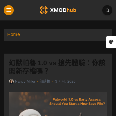
S
k
i
p
t
o
Home
c
o
n
t
幻獸帕魯 1.0 vs 搶先體驗：你該
e
n
開新存檔嗎？
t
Nancy Miller
部落格
3 7 月, 2026