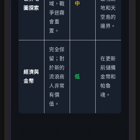
域，戰
中
圖探索
地和天
爭迷霧
空島的
會重
邊界。
置。
完全保
留；對
在更新
於新的
前儲備
經濟與
流浪商
低
金幣和
金幣
人非常
帕魯
有價
魂。
值。