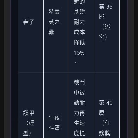
避的
第 35
希爾
基礎
層
鞋子
芙之
耐力
（迷
靴
成本
宮）
降低
15%
。
戰鬥
中被
動耐
第 40
護甲
力再
層
午夜
（輕
生速
（任
斗篷
型）
度提
務獎