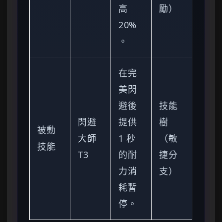
高
勵）
20%
。
在完
美閃
避後
技能
閃避
提供
樹
被動
大師
1 秒
（敏
技能
T3
的耐
捷分
力消
支）
耗暫
停。