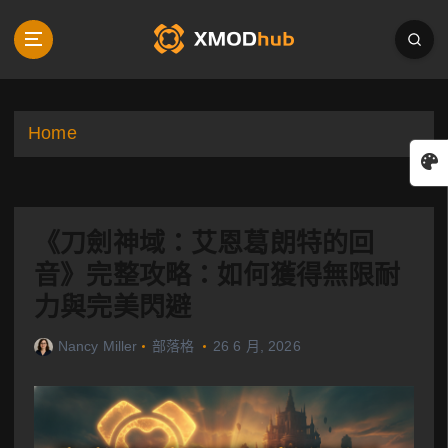
S
k
i
p
t
o
Home
c
o
n
t
《刀劍神域：艾恩葛朗特的回
e
n
音》完整攻略：如何獲得無限耐
t
力與完美閃避
Nancy Miller
部落格
26 6 月, 2026