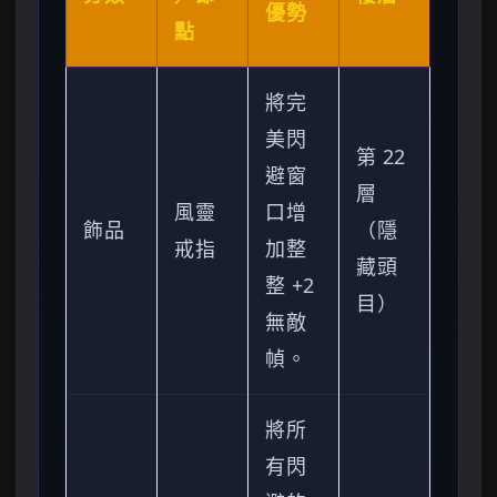
優勢
點
將完
美閃
第 22
避窗
層
風靈
口增
飾品
（隱
戒指
加整
藏頭
整 +2
目）
無敵
幀。
將所
有閃