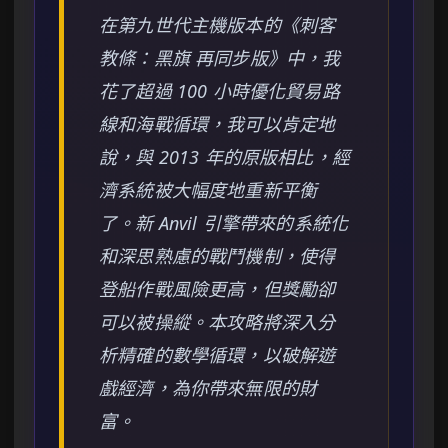
在第九世代主機版本的《刺客
教條：黑旗 再同步版》中，我
花了超過 100 小時優化貿易路
線和海戰循環，我可以肯定地
說，與 2013 年的原版相比，經
濟系統被大幅度地重新平衡
了。新 Anvil 引擎帶來的系統化
和深思熟慮的戰鬥機制，使得
登船作戰風險更高，但獎勵卻
可以被操縱。本攻略將深入分
析精確的數學循環，以破解遊
戲經濟，為你帶來無限的財
富。