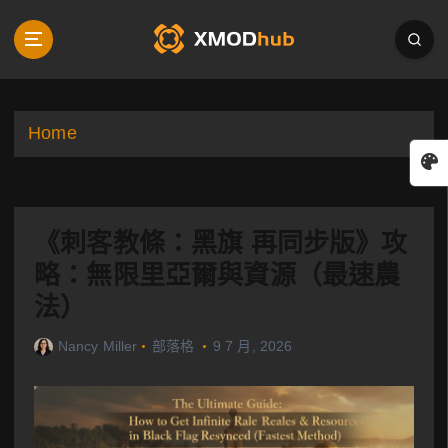
S
k
i
p
t
o
Home
c
o
n
t
《刺客教條：黑旗 再同步版》攻
e
n
略：無限里亞爾與資源（最速農
t
法）
Nancy Miller
部落格
9 7 月, 2026