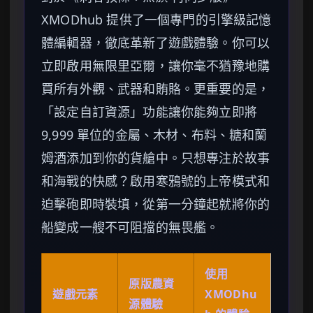
XMODhub 提供了一個專門的引擎級記憶
體編輯器，徹底革新了遊戲體驗。你可以
立即啟用無限里亞爾，讓你毫不猶豫地購
買所有外觀、武器和賄賂。更重要的是，
「設定自訂資源」功能讓你能夠立即將
9,999 單位的金屬、木材、布料、糖和蘭
姆酒添加到你的貨艙中。只想專注於故事
和海戰的快感？啟用寒鴉號的上帝模式和
迫擊砲即時裝填，從第一分鐘起就將你的
船變成一艘不可阻擋的無畏艦。
使用
原版農資
遊戲元素
XMODhu
源體驗