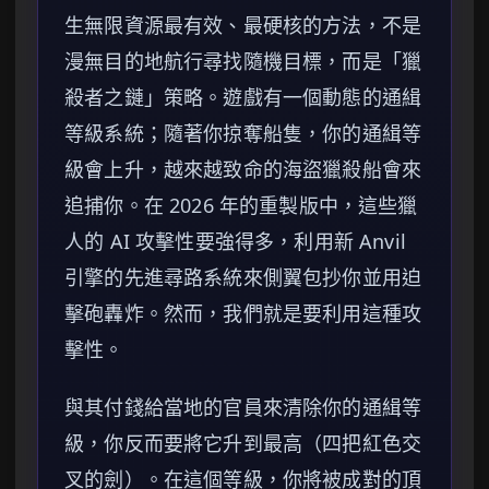
生無限資源最有效、最硬核的方法，不是
漫無目的地航行尋找隨機目標，而是「獵
殺者之鏈」策略。遊戲有一個動態的通緝
等級系統；隨著你掠奪船隻，你的通緝等
級會上升，越來越致命的海盜獵殺船會來
追捕你。在 2026 年的重製版中，這些獵
人的 AI 攻擊性要強得多，利用新 Anvil
引擎的先進尋路系統來側翼包抄你並用迫
擊砲轟炸。然而，我們就是要利用這種攻
擊性。
與其付錢給當地的官員來清除你的通緝等
級，你反而要將它升到最高（四把紅色交
叉的劍）。在這個等級，你將被成對的頂