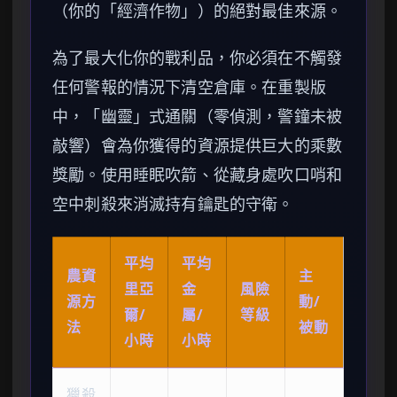
（你的「經濟作物」）的絕對最佳來源。
為了最大化你的戰利品，你必須在不觸發
任何警報的情況下清空倉庫。在重製版
中，「幽靈」式通關（零偵測，警鐘未被
敲響）會為你獲得的資源提供巨大的乘數
獎勵。使用睡眠吹箭、從藏身處吹口哨和
空中刺殺來消滅持有鑰匙的守衛。
平均
平均
農資
主
里亞
金
風險
源方
動/
爾/
屬/
等級
法
被動
小時
小時
獵殺