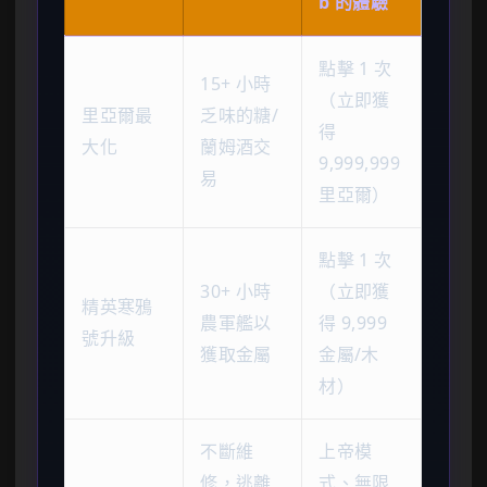
b 的體驗
點擊 1 次
15+ 小時
（立即獲
里亞爾最
乏味的糖/
得
大化
蘭姆酒交
9,999,999
易
里亞爾）
點擊 1 次
30+ 小時
（立即獲
精英寒鴉
農軍艦以
得 9,999
號升級
獲取金屬
金屬/木
材）
不斷維
上帝模
修，逃離
式、無限