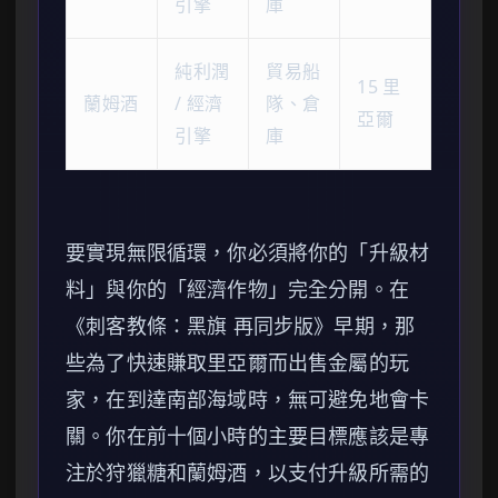
引擎
庫
純利潤
貿易船
15 里
蘭姆酒
/ 經濟
隊、倉
亞爾
引擎
庫
要實現無限循環，你必須將你的「升級材
料」與你的「經濟作物」完全分開。在
《刺客教條：黑旗 再同步版》早期，那
些為了快速賺取里亞爾而出售金屬的玩
家，在到達南部海域時，無可避免地會卡
關。你在前十個小時的主要目標應該是專
注於狩獵糖和蘭姆酒，以支付升級所需的