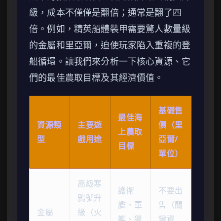
級，成本不僅僅是翻倍；通常是翻了四
倍。例如，精英船體裝甲需要驚人數量級
的金屬和里亞爾，迫使玩家陷入重複的登
船循環。讓我們來分析一下核心資源、它
們的最佳農取目標及其經濟價值。
基礎售
最佳海
資源類
主要遊
價（里
上農取
型
戲用途
亞爾/
目標
單位）
高級寒
護衛
不要出
鴉號升
艦、軍
售（關
金屬
級（火
艦、獵
鍵資