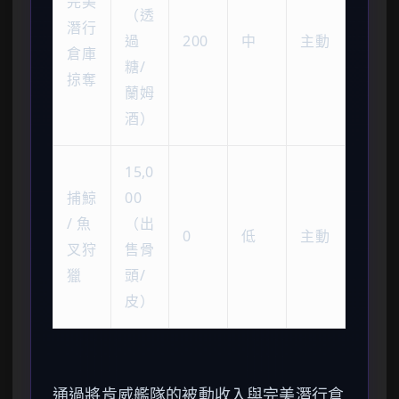
完美
（透
潛行
過
200
中
主動
倉庫
糖/
掠奪
蘭姆
酒）
15,0
捕鯨
00
/ 魚
（出
0
低
主動
叉狩
售骨
獵
頭/
皮）
通過將肯威艦隊的被動收入與完美潛行倉