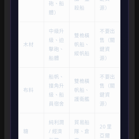
砲、船
殺船
源）
體）
中級升
不要出
雙桅橫
級、迫
售（關
木材
帆船、
擊砲、
鍵資
縱帆船
船體
源）
船帆、
不要出
雙桅橫
撞角升
售（關
布料
帆船、
級、船
鍵資
護衛艦
員宿舍
源）
純利潤
貿易船
20 里
糖
/ 經濟
隊、倉
亞爾