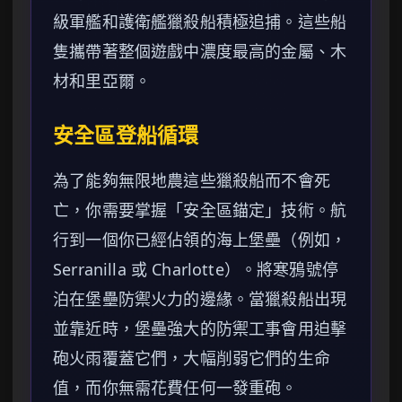
級軍艦和護衛艦獵殺船積極追捕。這些船
隻攜帶著整個遊戲中濃度最高的金屬、木
材和里亞爾。
安全區登船循環
為了能夠無限地農這些獵殺船而不會死
亡，你需要掌握「安全區錨定」技術。航
行到一個你已經佔領的海上堡壘（例如，
Serranilla 或 Charlotte）。將寒鴉號停
泊在堡壘防禦火力的邊緣。當獵殺船出現
並靠近時，堡壘強大的防禦工事會用迫擊
砲火雨覆蓋它們，大幅削弱它們的生命
值，而你無需花費任何一發重砲。