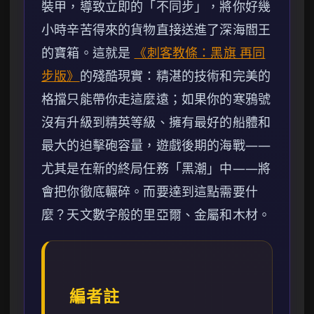
裝甲，導致立即的「不同步」，將你好幾
小時辛苦得來的貨物直接送進了深海閻王
的寶箱。這就是
《刺客教條：黑旗 再同
步版》
的殘酷現實：精湛的技術和完美的
格擋只能帶你走這麼遠；如果你的寒鴉號
沒有升級到精英等級、擁有最好的船體和
最大的迫擊砲容量，遊戲後期的海戰——
尤其是在新的終局任務「黑潮」中——將
會把你徹底輾碎。而要達到這點需要什
麼？天文數字般的里亞爾、金屬和木材。
編者註