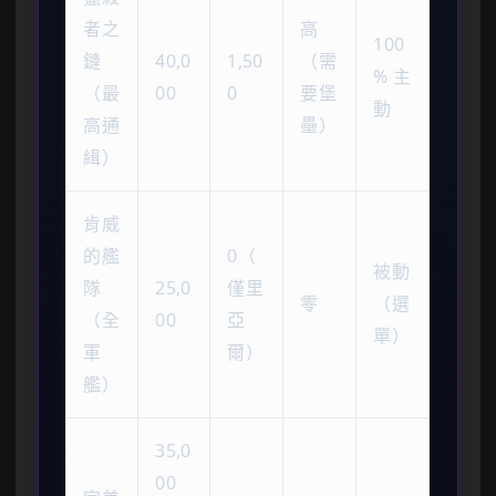
者之
高
100
鏈
40,0
1,50
（需
% 主
（最
00
0
要堡
動
高通
壘）
緝）
肯威
的艦
0（
被動
隊
25,0
僅里
零
（選
（全
00
亞
單）
軍
爾）
艦）
35,0
00