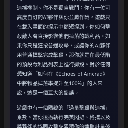
連攜機制。你不是獨自戰鬥；你有一位可
高度自訂的AI夥伴與你並肩作戰。遊戲只
在載入畫面的提示中簡短提到，你如何擊
殺敵人會直接影響他們掉落的戰利品。如
果你只是狂按普通攻擊，或讓你的AI夥伴
用普通揮擊完成擊殺，那你就是在最低階
的預設戰利品列表上進行擲骰。對於任何
想知道「如何在《Echoes of Aincrad》
中將物品掉落率提升至100%」的人來
說，這是一個巨大的錯誤。
遊戲中有一個隱藏的「過量擊殺與連攜」
乘數。當你透過執行完美閃避、格擋以及
與夥伴的協同攻擊來累積你的連攜計量條