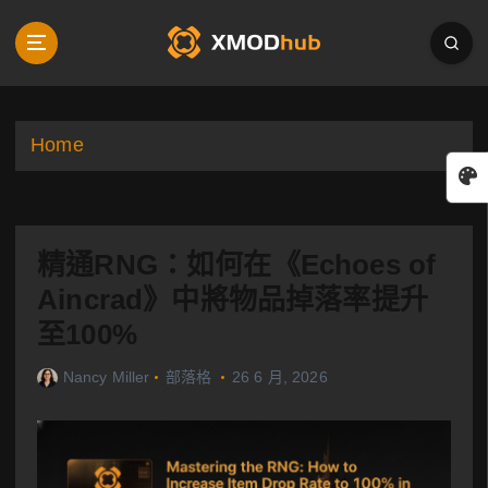
S
k
i
p
t
o
Home
c
o
n
t
精通RNG：如何在《Echoes of
e
n
Aincrad》中將物品掉落率提升
t
至100%
Nancy Miller
部落格
26 6 月, 2026