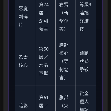
第74
右臂
等級3
惡魔
層／
（斬
連攜
劍碎
深淵
擊傷
終結
片
領主
害）
技
胸部
第50
核心
踉蹌
乙太
層／
（穿
狀態
核心
水晶
刺傷
擊殺
巨獸
害）
賞金
第61
腹部
獵人
暗影
層／
（火
標記