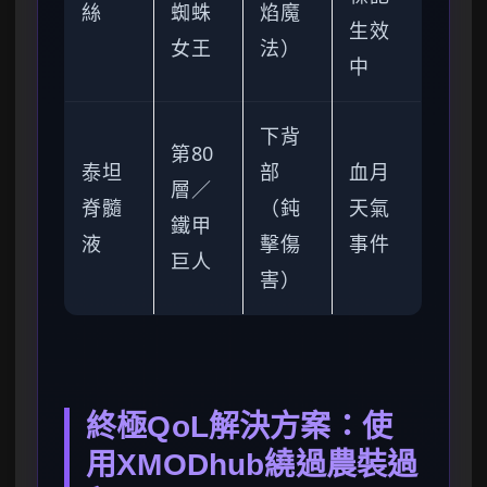
絲
蜘蛛
焰魔
生效
女王
法）
中
下背
第80
泰坦
部
血月
層／
脊髓
（鈍
天氣
鐵甲
液
擊傷
事件
巨人
害）
終極QoL解決方案：使
用XMODhub繞過農裝過