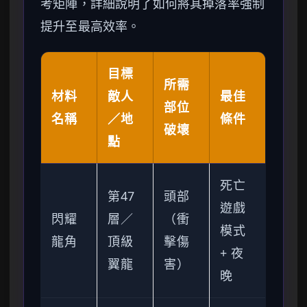
考矩陣，詳細說明了如何將其掉落率強制
提升至最高效率。
目標
所需
材料
敵人
最佳
部位
名稱
／地
條件
破壞
點
死亡
第47
頭部
遊戲
閃耀
層／
（衝
模式
龍角
頂級
擊傷
+ 夜
翼龍
害）
晚