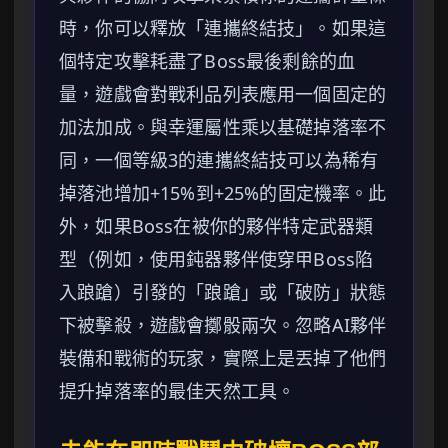
時，你可以釋放「連攜終結技」。如果這
個特定攻擊耗盡了Boss最後剩餘的血
量，遊戲會對戰利品列表應用一個固定的
加法加成。與幸運屬性乘以基礎掉落率不
同，一個等級3的連攜終結技可以為稀有
掉落池增加+15%到+25%的固定機率。此
外，如果Boss在被你的夥伴特定武器類
型（例如，使用鈍器夥伴使穿甲Boss陷
入踉蹌）引發的「踉蹌」或「破防」狀態
下被擊殺，遊戲會擲骰兩次。忽略AI夥伴
裝備和戰術的玩家，實際上是丟掉了他們
提升掉落率的最佳天然工具。