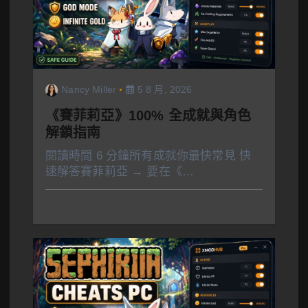
Nancy Miller
5 8 月, 2026
《賽菲莉亞》100% 全成就與角色
解鎖指南
閱讀時間 6 分鐘所有成就你最快常見 快
速解答賽菲莉亞 → 要在《…