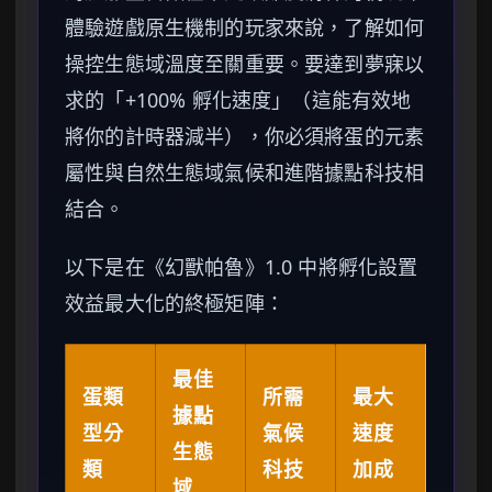
體驗遊戲原生機制的玩家來說，了解如何
操控生態域溫度至關重要。要達到夢寐以
求的「+100% 孵化速度」（這能有效地
將你的計時器減半），你必須將蛋的元素
屬性與自然生態域氣候和進階據點科技相
結合。
以下是在《幻獸帕魯》1.0 中將孵化設置
效益最大化的終極矩陣：
最佳
蛋類
所需
最大
據點
型分
氣候
速度
生態
類
科技
加成
域