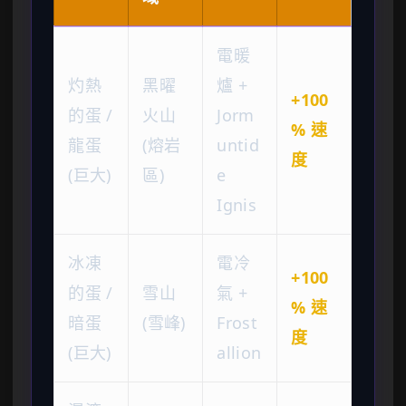
電暖
灼熱
黑曜
爐 +
+100
的蛋 /
火山
Jorm
% 速
龍蛋
(熔岩
untid
度
(巨大)
區)
e
Ignis
冰凍
電冷
+100
的蛋 /
雪山
氣 +
% 速
暗蛋
(雪峰)
Frost
度
(巨大)
allion