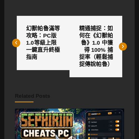
文
幻獸帕魯滿等
精通捕捉：如
章
攻略：PC版
何在《幻獸帕
1.0等級上限
魯》1.0 中獲
導
一鍵直升終極
得 100% 捕
覽
指南
捉率（輕鬆捕
捉傳說帕魯）
Related Posts