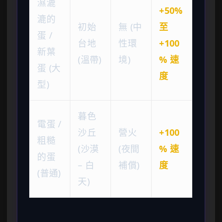
濕漉
+50%
漉的
初始
無 (中
至
蛋 /
台地
性環
+100
新葉
(溫帶)
境)
% 速
蛋 (大
度
型)
暮色
電蛋 /
沙丘
營火
+100
粗糙
(沙漠
(夜間
% 速
的蛋
– 白
補償)
度
(普通)
天)