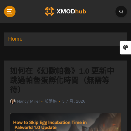
S
k
i
p
t
o
Home
c
o
n
t
如何在《幻獸帕魯》1.0 更新中
e
n
跳過帕魯蛋孵化時間（無需等
t
待）
Nancy Miller
部落格
3 7 月, 2026