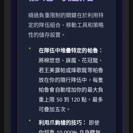
繞過負重限制的關鍵在於利用特
定的隊伍組合、移動工具和策略
性的儲存設置。
✦
在隊伍中堆疊特定的帕魯：
將棉悠悠、寐魔、花冠龍、
君王美露帕或烽歌龍等帕魯
放在你的隨行隊伍中，每隻
帕魯會自動增加你的最大負
重上限 50 到 120 點，最多
可疊加五次。
✦
利用爪鉤槍的技巧：
即使
你超重 10,000% 且身體無