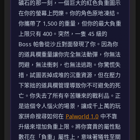
礦石的那一刻，一個巨大的紅色負重圖示
在你的螢幕上閃爍。你的角色原地凍結。
你攜帶了 1,500 的重量，但你的最大負重
上限只有 400。突然，一隻 45 級的
Boss 帕魯從沙丘對面發現了你。因為你
的道具欄重量讓你完全無法動彈，你無法
閃避，無法衝刺，也無法逃跑。你驚慌失
措，試圖丟掉成堆的沉重資源，但在壓力
下笨拙的道具欄管理導致你不可避免的死
亡。你失去了所有辛苦賺來的戰利品。正
是這個令人惱火的場景，讓成千上萬的玩
家拼命搜尋如何在
Palworld 1.0
中不靠
升級來增加負重上限。將你寶貴的屬性點
數花在「負重」屬性上，意味著犧牲至關