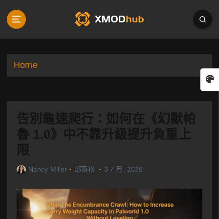
S
k
i
p
t
o
Home
c
o
n
t
告別龜速爬行：如何在《幻獸帕
e
n
魯 1.0》中不靠升級提升負重上
t
限
Nancy Miller
部落格
3 7 月, 2026