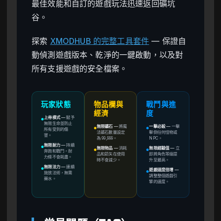
最佳效能和自訂的遊戲玩法迅速返回礦坑
谷。
探索
XMODHUB 的完整工具套件
— 保證自
動偵測遊戲版本、乾淨的一鍵啟動，以及對
所有支援遊戲的安全檔案。
玩家狀態
物品欄與
戰鬥與進
經濟
度
上帝模式
—
賦予
●
無限生命並防止
無限礦石
—
將魔
一擊必殺
—
一擊
●
●
所有受到的傷
法礦石數量設定
擊倒任何怪物或
害。
為 99,999。
NPC。
無限耐力
—
持續
●
無限物品
—
消耗
無限經驗值
—
立
●
●
奔跑和戰鬥，耐
品和箭矢在使用
即將角色等級提
力條不會耗盡。
時不會減少。
升至最高。
無限法力
—
連續
●
遊戲速度倍增
—
●
施放法術，無需
調整整個遊戲引
藥水。
擎的速度。