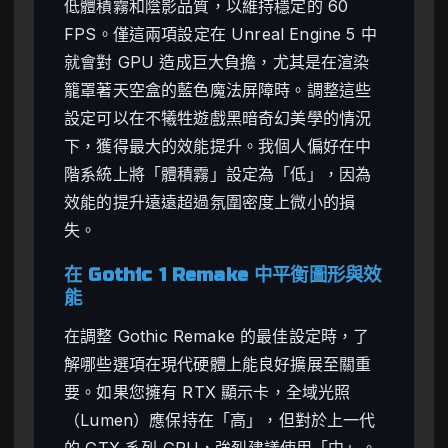
低體積霧和陰影品質，以維持穩定的 60
FPS。僅這兩項設定在 Unreal Engine 5 中
就會對 GPU 造成巨大負擔，尤其是在渲染
籠罩著天空盒的藍色魔法屏障時。調整這些
設定可以在不犧牲遊戲黑暗奇幻美學的情況
下，獲得最大的效能提升。我個人偏好在中
階系統上將「體積霧」設定為「低」，因為
效能的提升遠遠超過氛圍密度上微小的損
失。
在 Gothic 1 Remake 中平衡圖形與效
能
在調整 Gothic Remake 的最佳設定時，了
解哪些選項在現代硬體上能良好擴展至關重
要。如果您擁有 RTX 顯示卡，全域光照
（Lumen）應保持在「高」，但對於上一代
的 GTX 系列 GPU，強烈建議使用「中」。