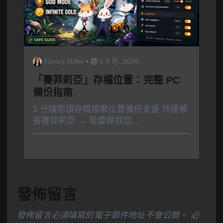
Nancy Miller
5 8 月, 2026
「賽菲莉亞」存檔位置：完整 PC
備份指南
5 分鐘閱讀存檔檔案位置備份支援 快速解
答賽菲莉亞 → 若要尋找您…
發佈留言
發佈留言必須填寫的電子郵件地址不會公開。
必