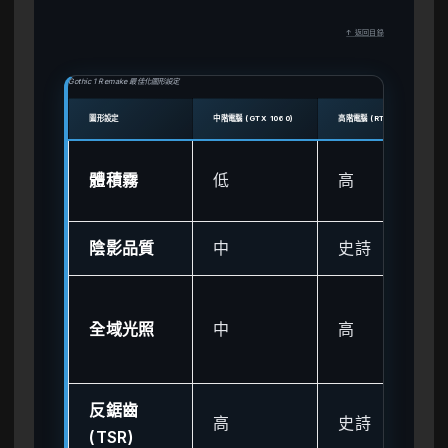
↑ 返回目錄
Gothic 1 Remake 最佳化圖形設定
圖形設定
中階電腦 (GTX 1060)
高階電腦 (RTX 4070)
體積霧
低
高
陰影品質
中
史詩
全域光照
中
高
反鋸齒
高
史詩
(TSR)