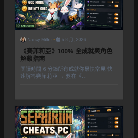
Nancy Miller
5 8 月, 2026
《賽菲莉亞》100% 全成就與角色
解鎖指南
閱讀時間 6 分鐘所有成就你最快常見 快
速解答賽菲莉亞 → 要在《…