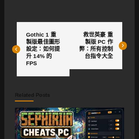
文
Gothic 1 重
救世英豪 重
章
製版最佳圖形
製版 PC 作
設定：如何提
弊：所有控制
導
升 14% 的
台指令大全
覽
FPS
Related Posts