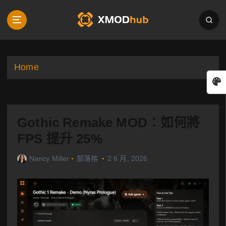
S
k
i
p
t
o
Home
c
o
n
t
Gothic Remake MOD：如何將
e
n
FPS 提升 25%
t
Nancy Miller
部落格
2 6 月, 2026