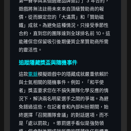
第一賽季與某個週邊品牌簽訂了 3 年合約，
遊戲將無法註冊未來來自頂級贊助商的報
價，從而鎖定您的「大滿貫」和「贊助磁
鐵」成就。為避免這種情況，只接受季節性
合約，直到您的團隊達到全球排名前 10。這
能確保您保留吸引後期優質企業贊助商所需
的靈活性。
追蹤隱藏獎盃與隨機事件
這款
電競
模擬遊戲中的隱藏成就嚴重依賴於
與士氣相關的隨機事件。例如，「和平使
者」獎盃要求您在不損失團隊化學反應的情
況下，解決兩名明星選手之間的爭端。為避
免錯過這些，在記者會和內部糾紛期間，始
終選擇「召開團隊會議」的對話選項，而不
是「處以罰款」。懲罰選手看似是強勢領