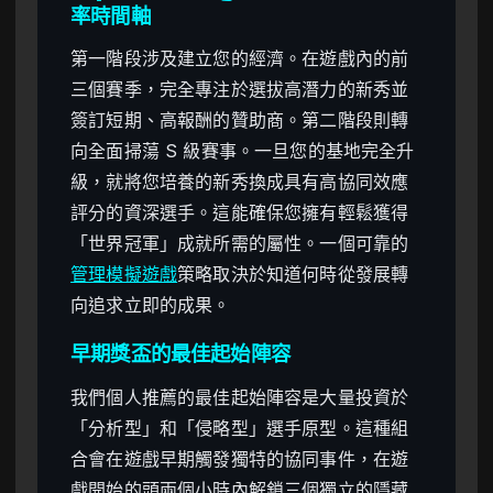
率時間軸
第一階段涉及建立您的經濟。在遊戲內的前
三個賽季，完全專注於選拔高潛力的新秀並
簽訂短期、高報酬的贊助商。第二階段則轉
向全面掃蕩 S 級賽事。一旦您的基地完全升
級，就將您培養的新秀換成具有高協同效應
評分的資深選手。這能確保您擁有輕鬆獲得
「世界冠軍」成就所需的屬性。一個可靠的
管理模擬遊戲
策略取決於知道何時從發展轉
向追求立即的成果。
早期獎盃的最佳起始陣容
我們個人推薦的最佳起始陣容是大量投資於
「分析型」和「侵略型」選手原型。這種組
合會在遊戲早期觸發獨特的協同事件，在遊
戲開始的頭兩個小時內解鎖三個獨立的隱藏