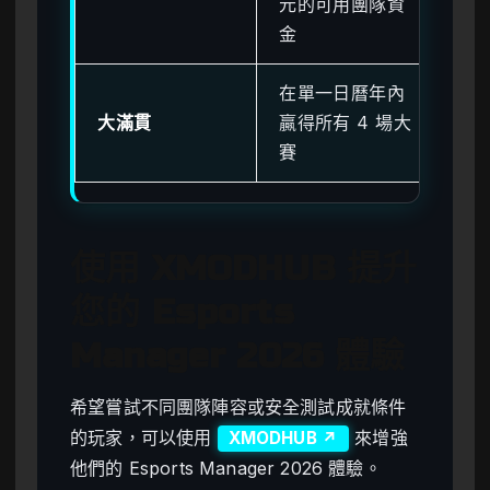
元的可用團隊資
後
金
法
在單一日曆年內
未
大滿貫
贏得所有 4 場大
賽
賽
度
使用 XMODHUB 提升
您的 Esports
Manager 2026 體驗
希望嘗試不同團隊陣容或安全測試成就條件
的玩家，可以使用
來增強
XMODHUB ↗
他們的 Esports Manager 2026 體驗。