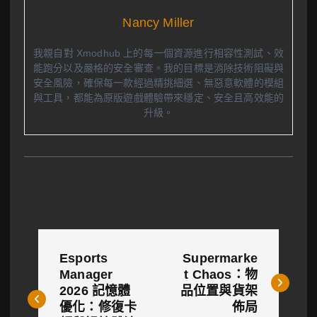
Nancy Miller
我親自對 Xmodhub 上的每一個資源進行相容性測試、效
能跑分以及嚴格的安全審查。我的目標是消除技術阻礙與
安全風險，確保每一款經過精挑細選、無惡意軟體的模組
與工具，都能為原版遊戲體驗帶來穩定、安全且高效能的
升級。
文
Esports
Supermarke
章
Manager
t Chaos：物
2026 記憶體
品位置與貨架
導
優化：修復卡
佈局