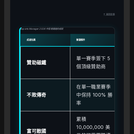
↑ 返回目錄
Esports Manager 2026 中容易錯過的成就
成就名稱
解鎖條件
錯過原
若
單一賽季簽下 5
贊助磁鐵
期
個頂級贊助商
則
在單一職業賽季
一
不敗傳奇
中保持 100% 勝
失
率
個
累積
遊
10,000,000 美
管
富可敵國