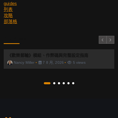
guides
列表
攻略
部落格
You Missed
《歡樂郵輪》模組、作弊碼與完整設定指南
Nancy Miller
7 8 月, 2026
5 views