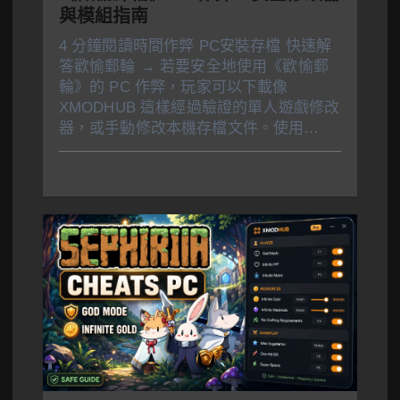
與模組指南
4 分鐘閱讀時間作弊 PC安裝存檔 快速解
答歡愉郵輪 → 若要安全地使用《歡愉郵
輪》的 PC 作弊，玩家可以下載像
XMODHUB 這樣經過驗證的單人遊戲修改
器，或手動修改本機存檔文件。使用…