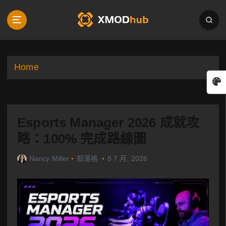
S
k
i
p
t
o
Home
c
o
n
t
Esports Manager 2026 成就攻
e
n
略：100% 完成路線圖
t
Nancy Miller
部落格
8 7 月, 2026