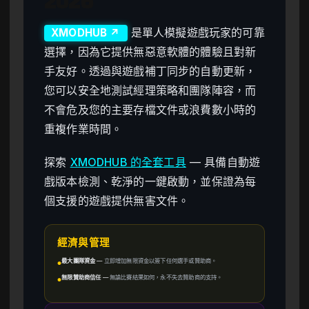
2026
是單人模擬遊戲玩家的可靠
XMODHUB ↗
選擇，因為它提供無惡意軟體的體驗且對新
手友好。透過與遊戲補丁同步的自動更新，
您可以安全地測試經理策略和團隊陣容，而
不會危及您的主要存檔文件或浪費數小時的
重複作業時間。
探索
XMODHUB 的全套工具
— 具備自動遊
戲版本檢測、乾淨的一鍵啟動，並保證為每
個支援的遊戲提供無害文件。
經濟與管理
最大團隊資金
—
立即增加無限資金以簽下任何選手或贊助商。
●
無限贊助商信任
—
無論比賽結果如何，永不失去贊助商的支持。
●