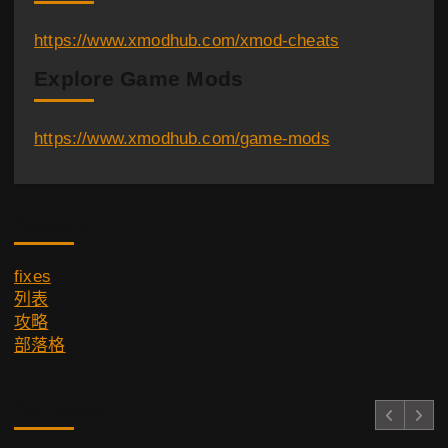
https://www.xmodhub.com/xmod-cheats
Explore Game Mods
https://www.xmodhub.com/game-mods
Category
fixes
列表
攻略
部落格
You Missed