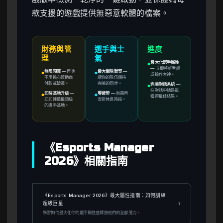
款支援的遊戲提供無惡意軟體的檔案。
財務與管
選手與士
進度
理
氣
最大化選手屬性
●
—
立即將新秀變
無限預算
—
再也
最大團隊默契
—
●
●
成操作大神。
不用擔心贊助商
讓你的隊伍保持
付款或破產。
完美的同步。
完美對話系統
—
●
在對話中總是能
即時基地升級
—
零疲勞
—
無需再
●
●
獲得最佳結果。
立即建造最頂級
安排休息時段。
的選手基地。
《Esports Manager
2026》相關指南
《Esports Manager 2026》最大屬性指南：如何訓練
›
超級巨星
學習如何最大化你的選手屬性並釋放他們的全部潛力。