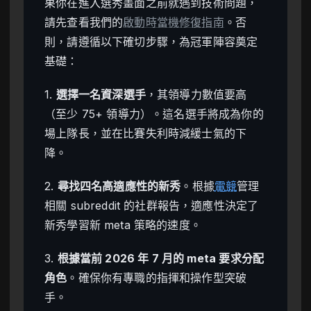
果你在進入選秀畫面之前就遇到技術問題，
請先查看我們的
啟動時當機修復指南
。否
則，請遵循以下確切步驟，為冠軍陣容奠定
基礎：
1.
選擇一名資深選手
，其領導力數值要高
（至少 75+ 領導力）。這名選手將成為你的
場上隊長，並在比賽失利時減緩士氣的下
降。
2.
尋找四名高適應性的新秀
。根據
電競
管理
相關 subreddit 的社群報告，適應性決定了
新秀學習新 meta 策略的速度。
3.
根據當前 2026 年 7 月的 meta 要求分配
角色
。確保你有專職的指揮和操作型突破
手。