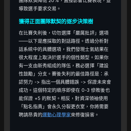
團隊默契降低 20%，直接影響比賽表現，並
導致選手要求交易。
獲得正面團隊默契的逐步決策樹
在比賽失利後，切勿選擇「嚴厲批評」選項
——以下是應採取的對話路徑。透過分析對
話系統中的具體選項，我們發現士氣結果在
很大程度上取決於選手的個性類型。如果你
有一支由新秀組成的隊伍，務必選擇「建設
性鼓勵」分支。賽後失利的最佳路徑是：承
認努力 -> 指出一個具體錯誤 -> 保證未來會
成功。這個特定的順序即使在 0-3 慘敗後也
能保證 +5 的默契。相反，對資深領袖使用
「點名指責」會永久分裂更衣室，你將需要
聘請昂貴的
運動心理學家
來修復損害。