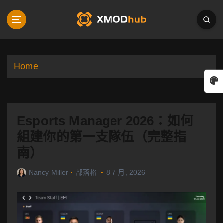
S
k
i
p
t
o
Home
c
o
n
t
Esports Manager 2026：如何
e
n
組建你的第一支隊伍（完整指
t
南）
Nancy Miller
部落格
8 7 月, 2026