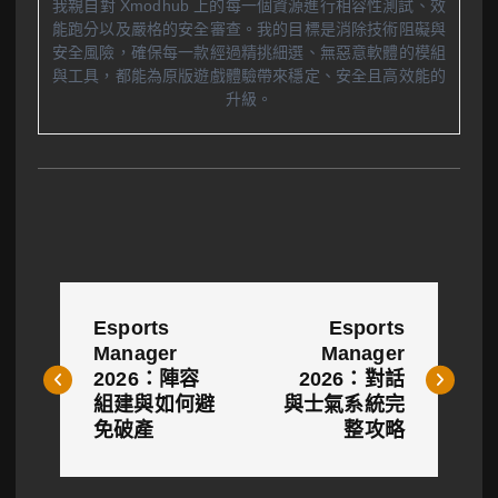
我親自對 Xmodhub 上的每一個資源進行相容性測試、效
能跑分以及嚴格的安全審查。我的目標是消除技術阻礙與
安全風險，確保每一款經過精挑細選、無惡意軟體的模組
與工具，都能為原版遊戲體驗帶來穩定、安全且高效能的
升級。
文
Esports
Esports
章
Manager
Manager
2026：陣容
2026：對話
導
組建與如何避
與士氣系統完
覽
免破產
整攻略