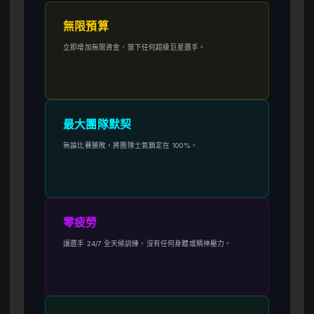
無限預算
立即增加無限資金，簽下任何超級巨星選手。
最大團隊默契
無論比賽勝敗，將團隊士氣鎖定在 100%。
零疲勞
讓選手 24/7 全天候訓練，沒有任何身體或精神壓力。