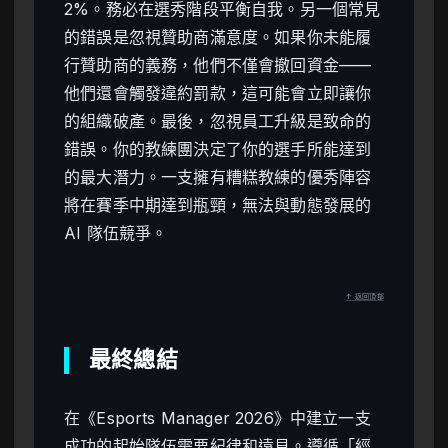
2%。務必在選秀階段平衡自我。另一個常見
的錯誤是忽視贊助商滿意度。如果你未能履
行贊助商的義務，他們不僅會撤回資金——
他們還會觸發違約罰款，這可能會立即讓你
的組織破產。最後，忽視員工升級是致命的
錯誤。你的教練團決定了你的選手所能達到
的最大潛力。一支擁有糟糕教練的優秀陣容
將在賽季中期達到瓶頸，無法與動態發展的
AI 隊伍競爭。
↑ 返回頂部
最終總結
在《Esports Manager 2026》中建立一支
成功的起始隊伍需要紀律和遠見。遵循「經