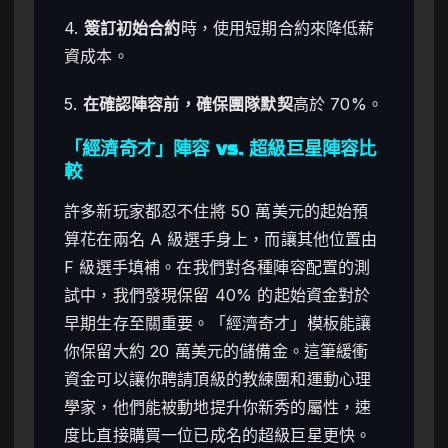
4.
簽訂初始合約
時，使用短期合約來降低薪
資成本。
5.
在確認陣容前，確保團隊默契
高於 70%。
「經濟奇才」陣容 vs. 超級巨星陣容比
較
許多新玩家都忍不住將 50 萬美元的起始預
算花在兩名 A 級選手身上，而讓其他位置由
F 級選手填補。在我們對各種陣容配置的測
試中，我們發現保留 40% 的起始資金對於
早期生存至關重要。「經濟奇才」模板能讓
你保留大約 20 萬美元的儲備金。這筆緩衝
資金可以讓你聘請頂級的教練團和運動心理
學家，他們能被動地提升你新秀的屬性，速
度比直接購買一位已成名的超級巨星更快。