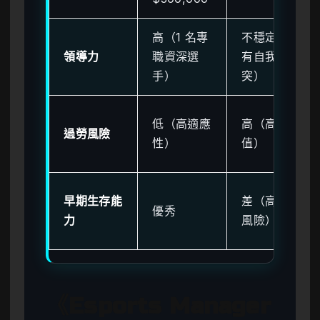
高（1 名專
不穩定（常
領導力
職資深選
有自我衝
手）
突）
低（高適應
高（高期望
過勞風險
性）
值）
早期生存能
差（高破產
優秀
力
風險）
《Esports Manager