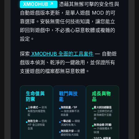
憑藉其無懈可擊的安全性與
XMODHUB ↗
自動遊戲版本更新，是單人遊戲 MOD 的可
靠選擇。安裝無需任何技術知識，讓您能立
即回到遊戲中，不必擔心惡意軟體或複雜的
設定。
探索
XMODHUB 全面的工具套件
— 自動遊
戲版本偵測、乾淨的一鍵啟用，並保證所有
支援遊戲的檔案都無惡意軟體。
生命值與
戰鬥與技
成長與物
防禦
能
品
上帝模式
—
對所
無限能量／SP
最大劍技經驗值
●
●
●
有類型的傷害免
—
施放連擊不消
—
立即將您的武
疫
耗能量
器熟練度升至最
高
無限生命
—
您的
一擊必殺
—
瞬間
●
●
HP 會立即恢復
消滅所有敵人
無限金錢 (珂爾)
●
全滿
—
升級裝備永不
無技能冷卻
—
連
缺錢
●
續使用強大技能
100% 掉落率