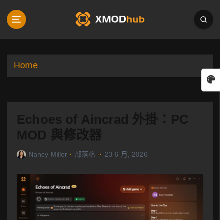
S
k
i
p
t
o
Home
c
o
n
t
Echoes of Aincrad 外掛：PC
e
n
MOD 與修改器
t
Nancy Miller
部落格
23 6 月, 2026