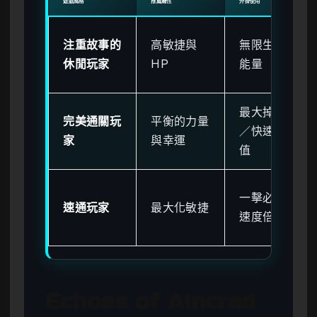
遊戲風格
推薦屬性
外掛使用
注重故事的
高敏捷與
無限生命／
休閒玩家
HP
能量
最大掉落率
完美通關玩
平衡的力量
／快速經驗
家
與幸運
值
一擊必殺／
速通玩家
最大化敏捷
速度倍率
Echoes of Aincrad