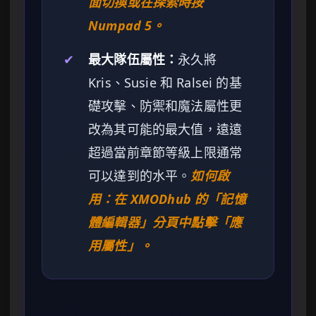
面切換或在探索時按
Numpad 5。
✔
最大隊伍屬性：
永久將
Kris、Susie 和 Ralsei 的基
礎攻擊、防禦和魔法屬性更
改為其可能的最大值，遠遠
超過當前章節等級上限通常
可以達到的水平。
如何啟
用：在 XMODhub 的「記憶
體編輯器」分頁中點擊「應
用屬性」。