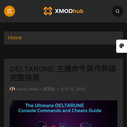
S
k
i
p
t
o
Home
c
o
n
t
DELTARUNE 主機命令與作弊碼
e
n
完整指南
t
Nancy Miller
部落格
29 6 月, 2026