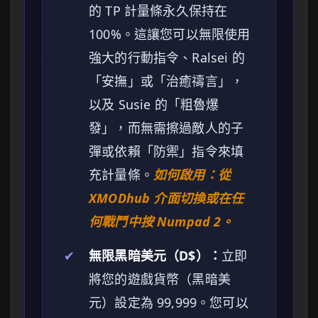
的 TP 計量條永久保持在
100%。這讓您可以無限使用
強大的行動指令、Ralsei 的
「安撫」或「治癒禱言」，
以及 Susie 的「粗魯爆
發」，而無需擦過敵人的子
彈或依賴「防禦」指令來填
充計量條。
如何啟用：從
XMODhub 介面切換或在任
何戰鬥中按 Numpad 2。
✔
無限黑暗美元（D$）：
立即
將您的遊戲貨幣（黑暗美
元）設定為 99,999。您可以