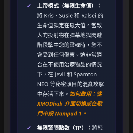
✔
上帝模式（無限生命值）：
將 Kris、Susie 和 Ralsei 的
生命值鎖定在最大值。當敵
人的投射物在彈幕地獄閃避
階段擊中您的靈魂時，您不
會受到任何傷害。這非常適
合在不使用治療物品的情況
下，在 Jevil 和 Spamton
NEO 等秘密頭目的混亂攻擊
中存活下來。
如何啟用：從
XMODhub 介面切換或在戰
鬥中按 Numpad 1。
✔
無限緊張點數（TP）：
將您