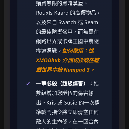
購買無限的黑暗漢堡、
Rouxls Kaard 的高價物品，
以及來自 Swatch 或 Seam
的最佳防禦盔甲，而無需在
網路世界或卡牌王國中農隨
機遭遇戰。
如何啟用：從
XMODhub 介面切換或在遊
戲世界中按 Numpad 3。
✔
一擊必殺（超級傷害）：
指
數級增加您隊伍的傷害輸
出。Kris 或 Susie 的一次標
準戰鬥指令將立即清空任何
敵人的生命條，在一回合內