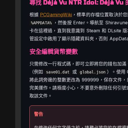
尋找 Déjà Vu NTR Idol: Déjà 
根據
PCGamingWiki
，標準的存檔位置取決於您購買
，然後按 Enter。導航至 Shirav
%APPDATA%
卡在這裡過，直到我意識到 Steam 和 DLsite
管設定中啟用了顯示隱藏資料夾，否則 AppDat
安全編輯貨幣變數
只需修改一行程式碼，即可立即將您的錢包加滿。使
（例如
或
）。使用 C
save01.dat
global.json
將此詞旁邊的整數更改為 999999，保存文
完美運作。請極度小心，不要意外刪除任何引號或
取該文件。
警告
在修改任何文字值之前，請務必將您的存檔資