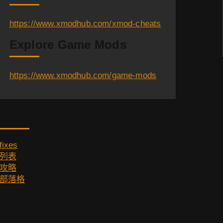
https://www.xmodhub.com/xmod-cheats
Explore Game Mods
https://www.xmodhub.com/game-mods
Category
fixes
列表
攻略
部落格