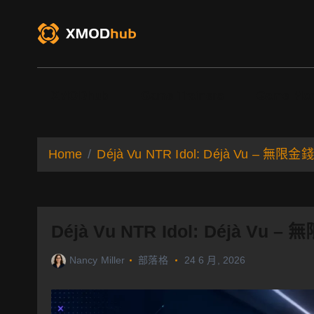
S
k
i
p
t
o
XMODhub
Game Trainers
Game Mo
c
o
n
t
Home
Déjà Vu NTR Idol: Déjà Vu – 
e
n
t
Déjà Vu NTR Idol: Déjà V
Nancy Miller
部落格
24 6 月, 2026