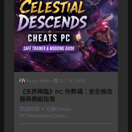
Nancy Miller
31 7 月, 2026
《天界降臨》PC 作弊碼：安全修改
器與模組指南
閱讀時間 4 分鐘Cheats
PCThereSafelyChea…