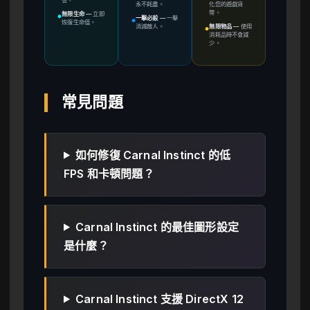
永不耗盡。
化您的遊戲貨
幣。
無限生命
—
立即
●
一擊必殺
—
一擊
●
恢復生命值。
消滅敵人。
無限物品
—
使用
●
消耗品時不會減
少。
常見問題
如何修復 Carnal Instinct 的低
FPS 和卡頓問題？
Carnal Instinct 的最佳圖形設定
是什麼？
Carnal Instinct 支援 DirectX 12