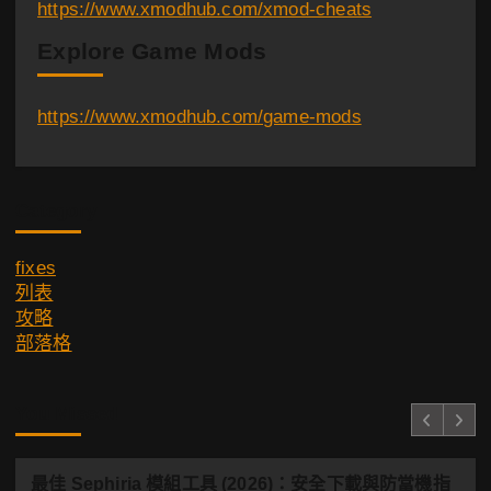
https://www.xmodhub.com/xmod-cheats
Explore Game Mods
https://www.xmodhub.com/game-mods
Category
fixes
列表
攻略
部落格
You Missed
最佳 Sephiria 模組工具 (2026)：安全下載與防當機指