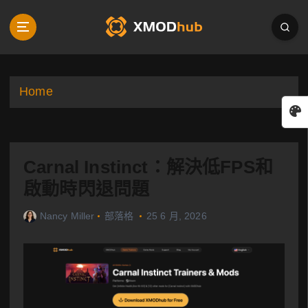
S
k
i
p
t
o
Home
c
o
n
t
Carnal Instinct：解決低FPS和
e
n
啟動時閃退問題
t
Nancy Miller
部落格
25 6 月, 2026