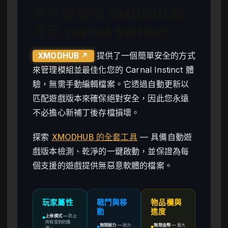
為什麼選擇 XMODHUB
來玩 carnal instinct
提供了一個簡單安全的方式
XMODHUB ↗
來管理模組並最佳化您的 Carnal Instinct 體
驗，無需手動編輯檔案。它透過自動更新以
匹配遊戲版本來確保絕對安全，因此您永遠
不必擔心新補丁後存檔損壞。
探索
XMODHUB 的全套工具
— 具備自動遊
戲版本檢測、乾淨的一鍵啟動，並保證為每
個支援的遊戲提供無惡意軟體的檔案。
玩家屬性
戰鬥與移
物品欄與
動
進度
上帝模式
—
防止
●
所有受到的傷
無限耐力
—
耐力
無限金幣
—
最大
●
●
害。