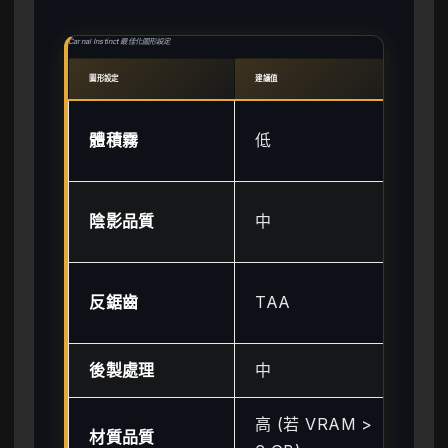
Carnal Instinct 最佳化圖形設定
圖形設定
建議值
預期 F
高 
體積霧
低
35
高 
陰影品質
中
15
低
反鋸齒
TAA
時間
後製處理
中
低 
高 (若 VRAM >
無 
材質品質