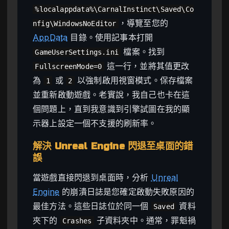
%localappdata%\CarnalInstinct\Saved\Co
，導覽至您的
nfig\WindowsNoEditor
AppData
目錄。使用記事本打開
檔案。找到
GameUserSettings.ini
這一行，並將其值更改
FullscreenMode=0
為
或
以強制啟用視窗模式。保存檔案
1
2
並重新啟動遊戲。老實說，我自己也卡在這
個問題上，直到我意識到引擎試圖在我的顯
示器上設定一個不支援的刷新率。
解決 Unreal Engine 閃退至桌面的錯
誤
當遊戲直接閃退到桌面時，分析
Unreal
Engine
的崩潰日誌是您確定啟動失敗原因的
最佳方法。這些日誌位於同一個
資料
Saved
夾下的
子資料夾中。通常，罪魁禍
Crashes