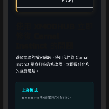
6 GB)
VR
使用 XMODHUB 立即
修復 Carnal
Instinct 的問題
跳過繁瑣的檔案編輯，使用我們為 Carnal
Instinct 量身打造的修改器，立即最佳化您
的遊戲體驗。
上帝模式
在 Wased-Heq 地城激烈的戰鬥中永不死亡。