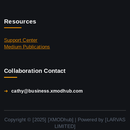
Resources
Support Center
Medium Publications
Collaboration Contact
➔
cathy@business.xmodhub.com
Copyright © [2025] [XMODhub] | Powered by [LARVAS
LIMITED]