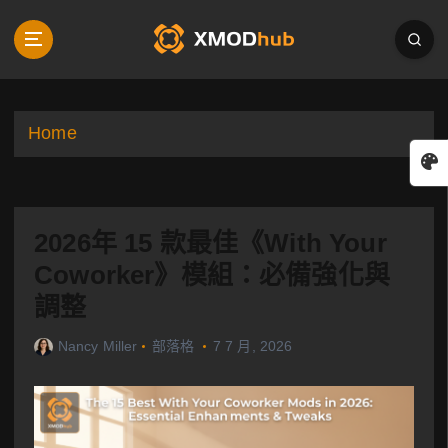
S
k
i
p
t
o
Home
c
o
n
t
2026年 15 款最佳《With Your
e
n
Coworker》模組：必備強化與
t
調整
Nancy Miller
部落格
7 7 月, 2026