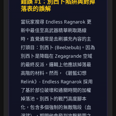
錯誤 #1：別西卜陷阱與對掉
落表的誤解
當玩家搜尋 Endless Ragnarok 更
新中最佳至高武器精華刷取路線
時，直覺通常是去刷擴充內容的主
打頭目：別西卜 (Beelzebub)。因為
別西卜是降臨在 Zegagrande 空域
的最終反派，邏輯上他應該掉落最
高階的材料。然而，《碧藍幻想
Relink》- Endless Ragnarok 採用
了基於部位破壞和通關時間的加權
掉落池。別西卜的戰鬥高度腳本
化，包含多個強制的無敵階段（血
渴望），期間他會飛到攻擊範圍之