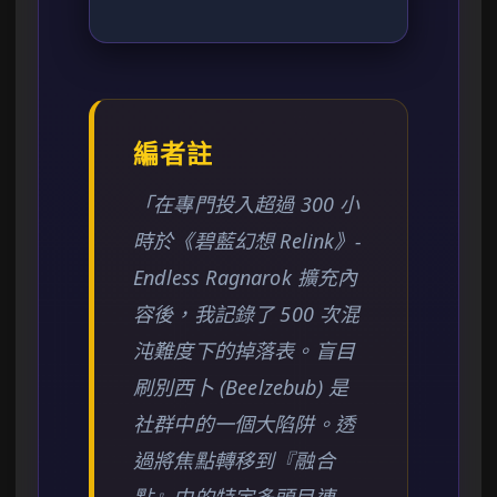
編者註
「在專門投入超過 300 小
時於《碧藍幻想 Relink》-
Endless Ragnarok 擴充內
容後，我記錄了 500 次混
沌難度下的掉落表。盲目
刷別西卜 (Beelzebub) 是
社群中的一個大陷阱。透
過將焦點轉移到『融合