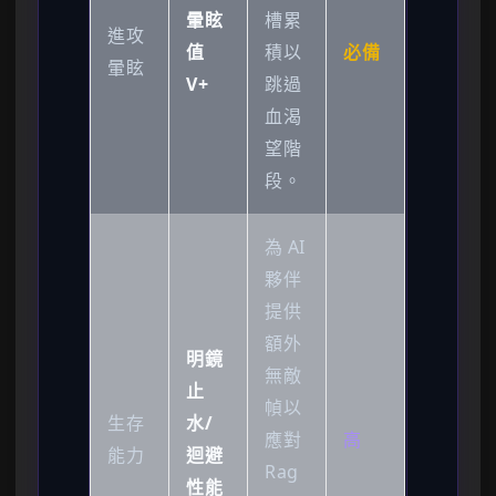
暈眩
槽累
進攻
值
積以
必備
暈眩
V+
跳過
血渴
望階
段。
為 AI
夥伴
提供
額外
明鏡
無敵
止
幀以
生存
水/
應對
高
能力
迴避
Rag
性能