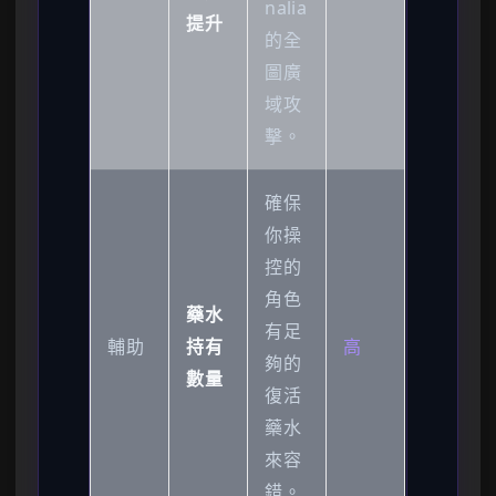
nalia
提升
的全
圖廣
域攻
擊。
確保
你操
控的
角色
藥水
有足
輔助
持有
高
夠的
數量
復活
藥水
來容
錯。