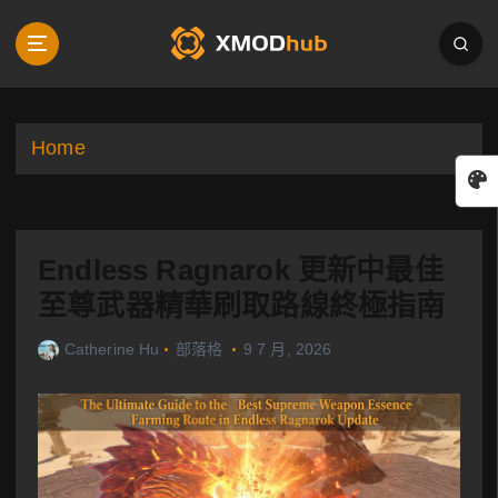
S
k
i
p
t
o
Home
c
o
n
t
Endless Ragnarok 更新中最佳
e
n
至尊武器精華刷取路線終極指南
t
Catherine Hu
部落格
9 7 月, 2026