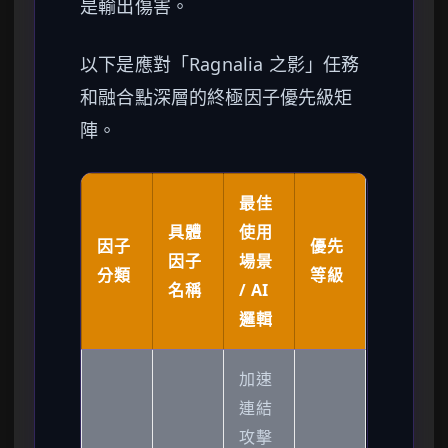
是輸出傷害。
以下是應對「Ragnalia 之影」任務
和融合點深層的終極因子優先級矩
陣。
最佳
具體
使用
因子
優先
因子
場景
分類
等級
名稱
/ AI
邏輯
加速
連結
攻擊