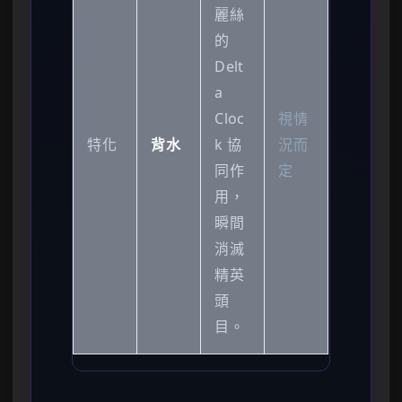
麗絲
的
Delt
a
Cloc
視情
特化
背水
k 協
況而
同作
定
用，
瞬間
消滅
精英
頭
目。