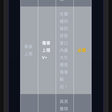
在關
鍵的
破防
狀態
傷害
窗口
傷害
上限
內最
必備
上限
V+
大化
爆發
傷害
輸
出。
與貝
雅特