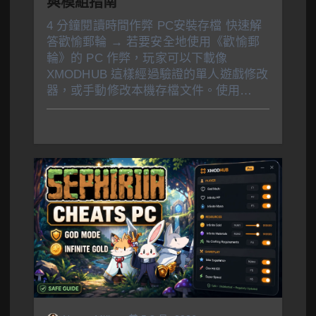
與模組指南
4 分鐘閱讀時間作弊 PC安裝存檔 快速解
答歡愉郵輪 → 若要安全地使用《歡愉郵
輪》的 PC 作弊，玩家可以下載像
XMODHUB 這樣經過驗證的單人遊戲修改
器，或手動修改本機存檔文件。使用…