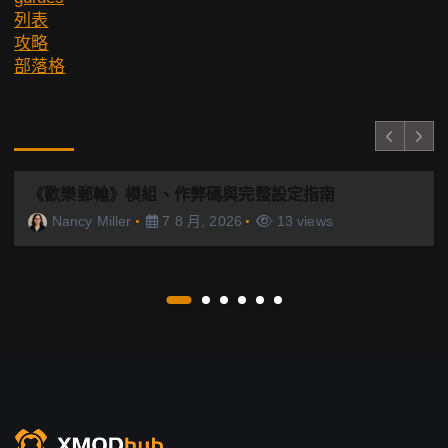
列表
攻略
部落格
You Missed
《歡樂郵輪》模組、作弊碼與完整設定指南
Nancy Miller
7 8 月, 2026
13 views