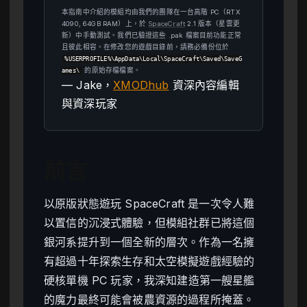
本指南中介紹的模組均由我們的團隊在一台高階 PC（RTX
4090, 64GB RAM）上，於
SpaceCraft
2.1 版本（星雲更
新）中手動測試。我們已驗證這些 .pak 檔案目前功能正常
且彼此相容。在修改您的遊戲目錄前，請務必備份位於
%USERPROFILE%\AppData\Local\SpaceCraft\Saved\SaveG
的原始存檔檔案。
ames\
— Jake，
XMODhub
資深內容編輯
與資深玩家
前言
以原版狀態遊玩 SpaceCraft 是一次令人難
以置信的沉浸式體驗，但模組社群已將這個
銀河系提升到一個全新的層次。作為一名擁
有超過十年探索生存和太空模擬遊戲經驗的
硬核單機 PC 玩家，我深知建造第一艘星艦
的魔力最終可能會被農資源的過程所掩蓋。