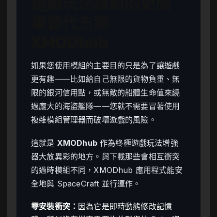
遊戲玩法模組的更簡
單替代方案：
XMODhub
如果您使用模組的主要目的只是為了讓遊戲
更有趣——比如給自己無限的貨物負重、無
限的銀河信用點，或無敵的船體生命值來繞
過龐大的海盜艦隊——您就不需要冒著使用
複雜模組管理器而破壞遊戲的風險。
這就是
XMODhub
作為終極遊戲玩法增強
器大放異彩的地方。與下載那些會相互衝突
的過時模組不同，XMODhub 應用程式能安
全地與 SpaceCraft 並行運作。
零安裝衝突：
因為它是即時動態修改記憶