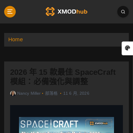
S
k
i
p
t
o
Home
c
o
n
t
2026 年 15 款最佳 SpaceCraft
e
n
模組：必備強化與調整
t
Nancy Miller
部落格
11 6 月, 2026