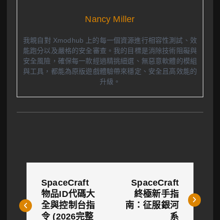
Nancy Miller
我親自對 Xmodhub 上的每一個資源進行相容性測試、效
能跑分以及嚴格的安全審查。我的目標是消除技術阻礙與
安全風險，確保每一款經過精挑細選、無惡意軟體的模組
與工具，都能為原版遊戲體驗帶來穩定、安全且高效能的
升級。
文
SpaceCraft
SpaceCraft
章
物品ID代碼大
終極新手指
全與控制台指
南：征服銀河
導
令 (2026完整
系