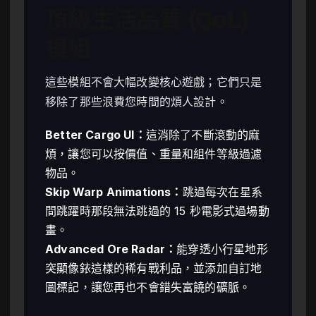
頂級生活品質 (QoL)
模組
這些模組不會大幅改變核心遊戲；它們只是
移除了那些浪費您時間的煩人設計。
Better Cargo UI：
這消除了不斷滾動的麻
煩，讓您可以按價值、重量和組件等級過濾
物品。
Skip Warp Animations：
跳過每次在星系
間跳躍時那段無法跳過的 15 秒電影式過場動
畫。
Advanced Ore Radar：
能穿透小行星地形
突顯像銥這樣的稀有戰利品，並添加自訂地
圖標記，讓您再也不會錯失富饒的礦脈。