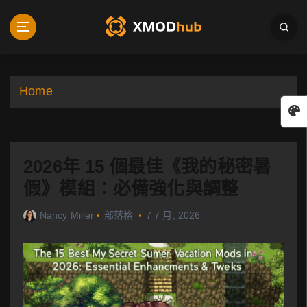
S
k
i
p
t
o
Home
c
o
n
t
2026年 15 個最佳《我的秘密暑
e
n
假》模組：必備強化與調整
t
Nancy Miller
部落格
7 7 月, 2026