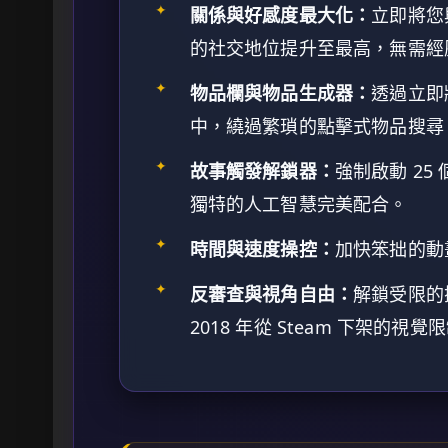
✦
關係與好感度最大化：
立即將您與 
的社交地位提升至最高，無需經
✦
物品欄與物品生成器：
透過立即
中，繞過繁瑣的點擊式物品搜尋
✦
故事觸發解鎖器：
強制啟動 2
獨特的人工智慧完美配合。
✦
時間與速度操控：
加快笨拙的動
✦
反審查與視角自由：
解鎖受限的
2018 年從 Steam 下架的視覺