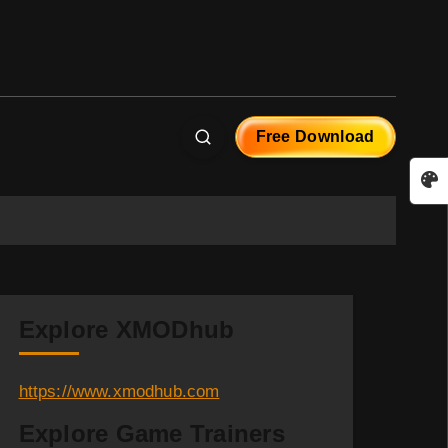
Free Download
Explore XMODhub
https://www.xmodhub.com
Explore Game Trainers