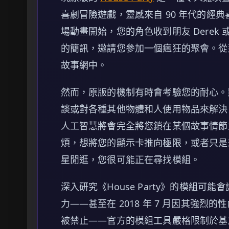
喜劇冒險遊戲，靈感來自 90 年代的經
場動畫開始，您的角色收到朋友 Derek 或
的簡訊，邀請您參加一個瘋狂的聚會。從那
故事網中。
然而，原版的機制有時會考驗您的耐心。
談或對各種其他物體和人使用物品來解決
人工智慧將會完全將您鎖在某個故事情節
煩，想將您的顯示卡推向極限，或者只是想跳
星閒逛，您很可能正在尋找模組。
深入研究《House Party》的模組
力——甚至在 2018 年 7 月因其強烈的性內
被禁止——官方的模組工具嚴格限制於基