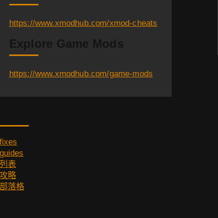
https://www.xmodhub.com/xmod-cheats
Explore Game Mods
https://www.xmodhub.com/game-mods
Category
fixes
guides
列表
攻略
部落格