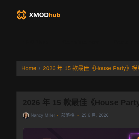
S
k
i
p
t
o
XMODhub
Game Trainers
Game Mo
c
o
n
t
Home
2026 年 15 款最佳《House Par
e
n
t
2026 年 15 款最佳《House 
Nancy Miller
部落格
29 6 月, 2026