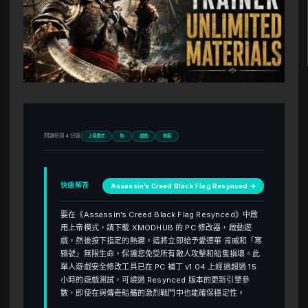
閱讀時間 4 分鐘
上帝模式
你
創造
刺客
快速解答
Assassin’s Creed Black Flag Resynced →
要在《Assassin’s Creed Black Flag Resynced》中啟
用上帝模式，請下載 XMODHUB 的 PC 修改器，啟動遊
戲，然後按下指定的熱鍵。這將立即給予愛德華·肯威和「寒
鴉號」無限生命，保護您免受所有敵人攻擊和船隻損壞。此
單人遊戲安全修改工具已在 PC 補丁 v1.04 上經過超過 15
小時的遊戲測試，可繞過 Resynced 版本的更新引擎參
數，即使在與傳奇船艦的激烈戰鬥中也能確保穩定性。