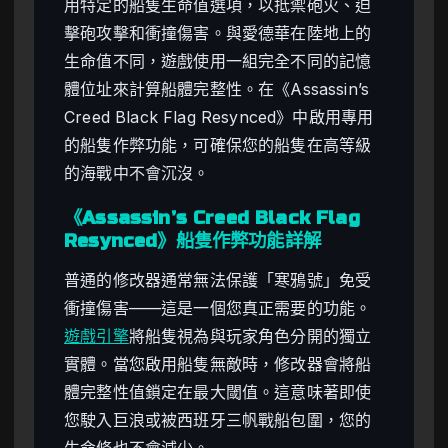
用特定的船隻生命值選項，以抵禦砲火、迫
擊砲攻擊和衝撞傷害。與愛德華在陸地上的
生命值不同，遊戲使用一組完全不同的記憶
體位址來計算船體完整性。在《Assassin’s
Creed Black Flag Resynced》中啟用專用
的船隻作弊功能，可確保您的船隻在高等級
的海戰中不會沉沒。
《Assassin’s Creed Black Flag
Resynced》船隻作弊功能詳解
普通的修改器通常無法保護「寒鴉號」免受
衝撞傷害——這是一個您真正需要的功能。
遊戲引擎
將船隻視為與玩家角色分開的獨立
實體。當您啟用船隻無敵時，修改器會將船
體完整性值鎖定在最大閾值。這意味著即使
您駛入巨浪或被西班牙三帆戰船包圍，您的
生命條也不會減少。