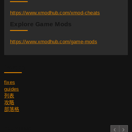
https://www.xmodhub.com/xmod-cheats
Explore Game Mods
https://www.xmodhub.com/game-mods
Category
fixes
guides
列表
攻略
部落格
You Missed