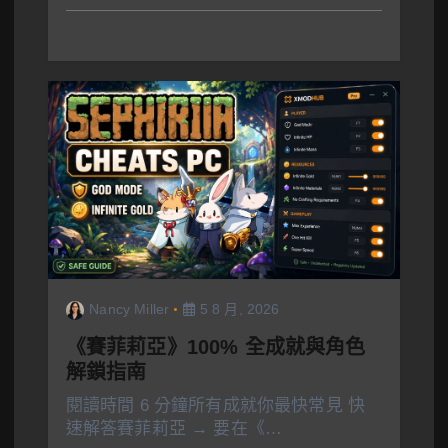
Nancy Miller
5 8 月, 2026
《賽菲莉亞》100% 全成就與角色
解鎖指南
閱讀時間 6 分鐘所有成就你最快常見 快
速解答賽菲莉亞 → 要在《…