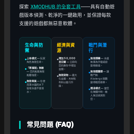
探索
XMODHUB 的全套工具
——具有自動遊
戲版本偵測、乾淨的一鍵啟用，並保證每款
支援的遊戲都無惡意軟體。
生命與防
經濟與資
戰鬥與潛
禦
源
行
上帝模式
—
玩家
增加 50,000
無限彈藥
—
永遠
●
●
●
角色無限生命。
里亞爾
—
立即向
無需為手槍或迴
您的庫存中增加
旋砲裝填。
「寒鴉號」無敵
金錢。
●
—
您的船隻無限
無限煙霧彈
—
讓
●
船體強度。
無限貨物
—
最大
戰鬥和
●
化金屬、木材和
Abstergo 挑戰
無限氧氣
—
在使
布料以進行升
變得輕而易舉。
●
用潛水鐘的水下
級。
區域永遠不會溺
隱身模式
—
當您
●
水。
在掩體中時，敵
人無法偵測到
您。
常見問題 (FAQ)