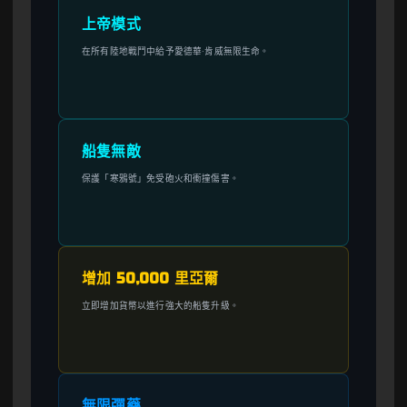
上帝模式
在所有陸地戰鬥中給予愛德華·肯威無限生命。
船隻無敵
保護「寒鴉號」免受砲火和衝撞傷害。
增加 50,000 里亞爾
立即增加貨幣以進行強大的船隻升級。
無限彈藥