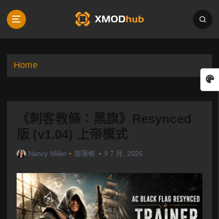
S
k
i
p
t
o
Home
c
o
n
t
《刺客教條：黑旗》Resynced
e
n
版 (v1.04) 上帝模式
t
Nancy Miller
部落格
9 7 月, 2026