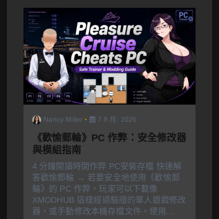
Nancy Miller
7 8 月, 2026
《歡愉郵輪》PC 作弊：安全修改器
與模組指南
4 分鐘閱讀時間作弊 PC安裝存檔 快速解
答歡愉郵輪 → 若要安全地使用《歡愉郵
輪》的 PC 作弊，玩家可以下載像
XMODHUB 這樣經過驗證的單人遊戲修改
器，或手動修改本機存檔文件。使用…