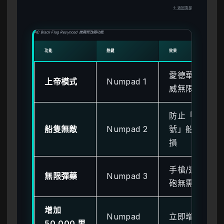
↑ 返回頂部
AC Black Flag Resynced 推薦修改器功能
功能
熱鍵
效果
愛德華·肯
上帝模式
Numpad 1
威無限生命
防止「寒鴉
船隻無敵
Numpad 2
號」船體受
損
手槍/迴旋
無限彈藥
Numpad 3
砲無需裝填
增加
Numpad
立即增加貨
50,000 里