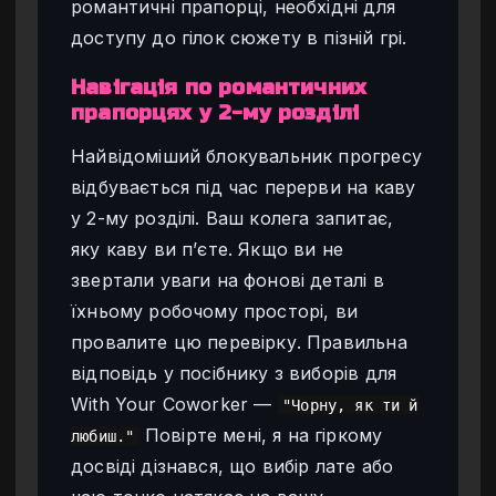
романтичні прапорці, необхідні для
доступу до гілок сюжету в пізній грі.
Навігація по романтичних
прапорцях у 2-му розділі
Найвідоміший блокувальник прогресу
відбувається під час перерви на каву
у 2-му розділі. Ваш колега запитає,
яку каву ви п’єте. Якщо ви не
звертали уваги на фонові деталі в
їхньому робочому просторі, ви
провалите цю перевірку. Правильна
відповідь у посібнику з виборів для
With Your Coworker —
"Чорну, як ти й
Повірте мені, я на гіркому
любиш."
досвіді дізнався, що вибір лате або