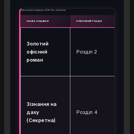
Вимоги для кінцівок у With Your Coworker
НАЗВА КІНЦІВКИ
КЛЮЧОВИЙ РОЗДІЛ
НЕОБХ
Ви
Золотий
«Ч
офісний
Розділ 2
й 
роман
ча
на 
От
від
пр
Зізнання на
а; 
даху
Розділ 4
«П
(Секретна)
дах
по