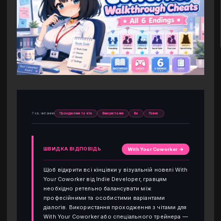
7 хв. читання
Проходження та чіти
Використання
Ви
Повне
ШВИДКА ВІДПОВІДЬ
With Your Coworker →
Щоб відкрити всі кінцівки у візуальній новелі With
Your Coworker від Indie Developer, гравцям
необхідно ретельно балансувати між
професійними та особистими варіантами
діалогів. Використання проходження з чітами для
With Your Coworker або спеціального трейнера —