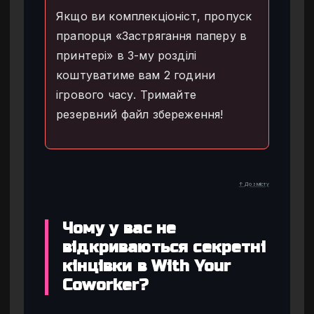
Якщо ви комплекціоніст, пропуск
прапорця «Застрягання паперу в
принтері» в 3-му розділі
коштуватиме вам 2 години
ігрового часу. Тримайте
резервний файл збереження!
↑ До змісту
Чому у вас не
відкриваються секретні
кінцівки в With Your
Coworker?