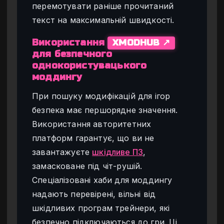
перемотувати раніше прочитаний
текст на максимальній швидкості.
Використання
XMODHUB ↗
для безпечного
однокористувацького
моддингу
При пошуку модифікацій для ігор
безпека має першорядне значення.
Використання авторитетних
платформ гарантує, що ви не
завантажуєте
шкідливе ПЗ
,
замасковане під чіт-рушій.
Спеціалізовані хаби для моддингу
надають перевірені, вільні від
шкідливих програм трейнери, які
безпечно підключаються до гри. Ці