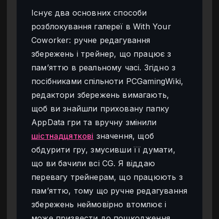
Існує два основних способи
розблокування галереї в With Your
Coworker: ручне редагування
збережень і трейнер, що працює з
пам’яттю в реальному часі. Згідно з
посібниками спільноти PCGamingWiki,
редактори збережень вимагають,
щоб ви знайшли приховану папку
AppData гри та вручну змінили
шістнадцяткові
значення, щоб
обдурити гру, змусивши її думати,
що ви бачили всі CG. Я віддаю
перевагу трейнерам, що працюють з
пам’яттю, тому що ручне редагування
збережень неймовірно втомлює і
може призвести до пошкодження