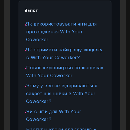
Зміст
Як використовувати чіти для
●
проходження With Your
Coworker
Як отримати найкращу кінцівку
●
в With Your Coworker?
Повне керівництво по кінцівках
●
With Your Coworker
Чому у вас не відкриваються
●
секретні кінцівки в With Your
Coworker?
Чи є чіти для With Your
●
Coworker?
Наступні кроки для гравців у