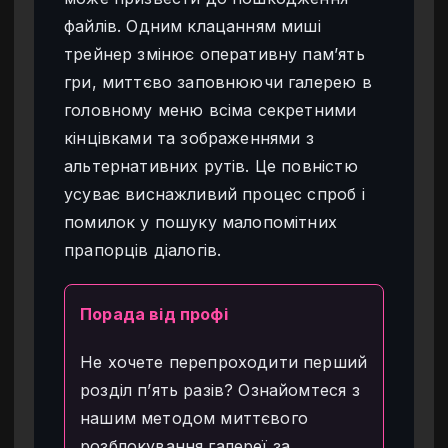
файлів. Одним клацанням миші
трейнер змінює оперативну пам’ять
гри, миттєво заповнюючи галерею в
головному меню всіма секретними
кінцівками та зображеннями з
альтернативних рутів. Це повністю
усуває виснажливий процес спроб і
помилок у пошуку малопомітних
прапорців діалогів.
Порада від профі
Не хочете перепроходити перший
розділ п’ять разів? Ознайомтеся з
нашим методом миттєвого
розблокування галереї за