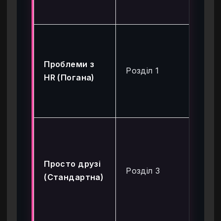
тр
Ви
«В
Проблеми з
за
Розділ 1
HR (Погана)
на
на
де
Не
по
за
Просто друзі
Розділ 3
па
(Стандартна)
при
на
вик