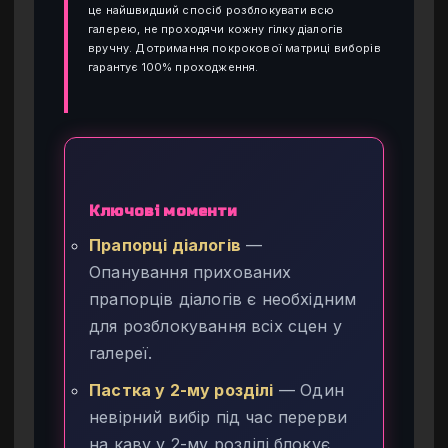
це найшвидший спосіб розблокувати всю
галерею, не проходячи кожну гілку діалогів
вручну. Дотримання покрокової матриці виборів
гарантує 100% проходження.
Ключові моменти
Прапорці діалогів
—
Опанування прихованих
прапорців діалогів є необхідним
для розблокування всіх сцен у
галереї.
Пастка у 2-му розділі
— Один
невірний вибір під час перерви
на каву у 2-му розділі блокує