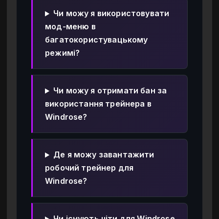
Чи можу я використовувати
мод-меню в
багатокористувацькому
режимі?
Чи можу я отримати бан за
використання трейнера в
Windrose?
Де я можу завантажити
робочий трейнер для
Windrose?
Чи існують чіти для Windrose