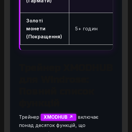
(Гармати)
99
Золоті
Ми
монети
5+ годин
(н
(Покращення)
ре
Трейнер XMODHUB
для Windrose:
Повний список
функцій
Трейнер
включає
XMODHUB ↗
понад десяток функцій, що