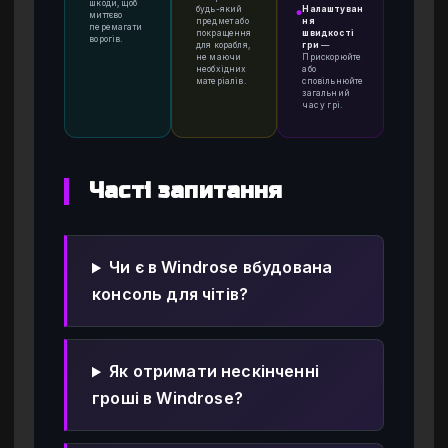
шкоди, щоб
будь-який
Налаштуван
●
миттєво
предмет або
ня
перемагати
покращення
швидкості
ворогів.
для корабля,
гри
—
не маючи
Прискорюйте
необхідних
або
матеріалів.
сповільнюйте
загальний
час у грі.
Часті запитання
Чи є в Windrose вбудована
консоль для чітів?
Як отримати нескінченні
гроші в Windrose?