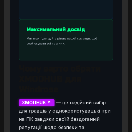
Максимальний досвід
Миттєво підвищуйте рівень вашої команди, щоб
розблокувати всі навички.
Чому варто обрати
XMODHUB для
Windrose
— це надійний вибір
XMODHUB ↗
для гравців у однокористувацькі ігри
на ПК завдяки своїй бездоганній
репутації щодо безпеки та