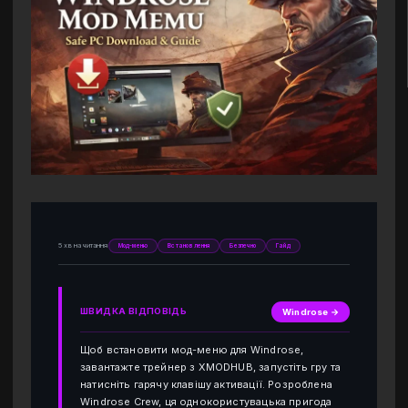
5 хв на читання
Мод-меню
Встановлення
Безпечно
Гайд
ШВИДКА ВІДПОВІДЬ
Windrose →
Щоб встановити мод-меню для Windrose,
завантажте трейнер з XMODHUB, запустіть гру та
натисніть гарячу клавішу активації. Розроблена
Windrose Crew, ця однокористувацька пригода