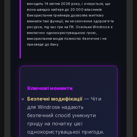
виходить 14 квітня 2026 року, і очікується, що
вона швидко набере до 20 000 власників.
Використання трейнера дозволяє миттєво
вмикати такі функції, як нескінченне здоров’я та
ресурси, під час гри на ПК. Оскільки Windrose є
виключно однокористувацькою грою,
використання модів повністю безпечне і не
призведе до бану.
Ключові моменти
Безпечні модифікації
— Чіти
для Windrose надають
безпечний спосіб уникнути
грінду на початку цієї
однокористувацької пригоди.