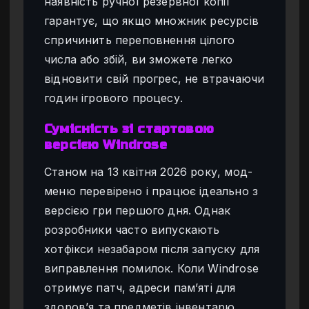
наявність ручної резервної копії
гарантує, що якщо множник ресурсів
спричинить переповнення цілого
числа або збій, ви зможете легко
відновити свій прогрес, не втрачаючи
годин ігрового процесу.
Сумісність зі стартовою
версією Windrose
Станом на 13 квітня 2026 року, мод-
меню перевірено і працює ідеально з
версією гри першого дня. Однак
розробники часто випускають
хотфікси незабаром після запуску для
виправлення помилок. Коли Windrose
отримує патч, адреси пам’яті для
здоров’я та предметів інвентарю