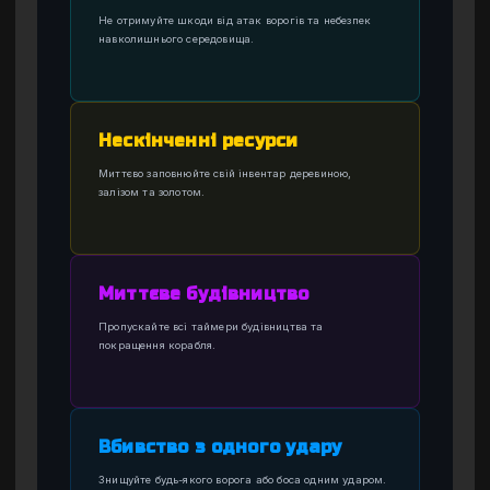
Не отримуйте шкоди від атак ворогів та небезпек
навколишнього середовища.
Нескінченні ресурси
Миттєво заповнюйте свій інвентар деревиною,
залізом та золотом.
Миттєве будівництво
Пропускайте всі таймери будівництва та
покращення корабля.
Вбивство з одного удару
Знищуйте будь-якого ворога або боса одним ударом.