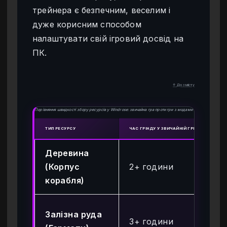
трейнера є безпечним, веселим і
дуже корисним способом
налаштувати свій ігровий досвід на
ПК.
↑ До змісту
Порівняння швидкості збору ресурсів у Windrose: звичайна гра проти гри з модами
ТИП РЕСУРСУ
ЧАС ГРІНДУ У ЗВИЧАЙНІЙ ГРІ
ЧАС 
Деревина
Ми
(Корпус
2+ години
(м
корабля)
99
Ми
Залізна руда
3+ години
(м