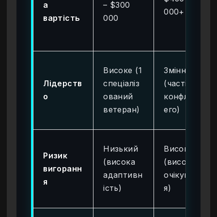
а
– $300
000+
вартість
000
Високе (1
Змінне
Лідерств
спеціаліз
(часті
о
ований
конфлікти
ветеран)
его)
Низький
Високий
Ризик
(висока
(високі
вигоранн
адаптивн
очікуванн
я
ість)
я)