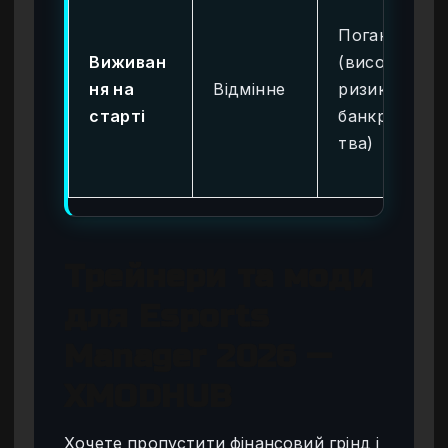
Погане
Виживан
(високий
ня на
Відмінне
ризик
старті
банкрутс
тва)
Трейнери та моди
для Esports
Manager 2026 —
XMODHUB
Хочете пропустити фінансовий грінд і