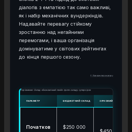
діалогів з емпатією так само важливі,
як і набір механічних вундеркіндів.
Надавайте перевагу стійкому
зростанню над негайними
перемогами, і ваша організація
домінуватиме у світових рейтингах
до кінця першого сезону.
↑ Повернутися нагору
Порівняння: Склад «Економічний геній» проти складу суперзірок
ПАРАМЕТР
БЮДЖЕТНИЙ СКЛАД
ЗІРКОВИЙ СКЛАД
Початков
$250 000
$450