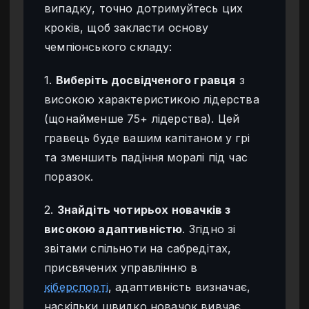
випадку, точно дотримуйтесь цих
кроків, щоб закласти основу
чемпіонського складу:
1.
Виберіть досвідченого гравця
з
високою характеристикою лідерства
(щонайменше 75+ лідерства). Цей
гравець буде вашим капітаном у грі
та зменшить падіння моралі під час
поразок.
2.
Знайдіть чотирьох новачків з
високою адаптивністю
. Згідно зі
звітами спільноти на сабредітах,
присвячених управлінню в
кіберспорті
, адаптивність визначає,
наскільки швидко новачок вивчає