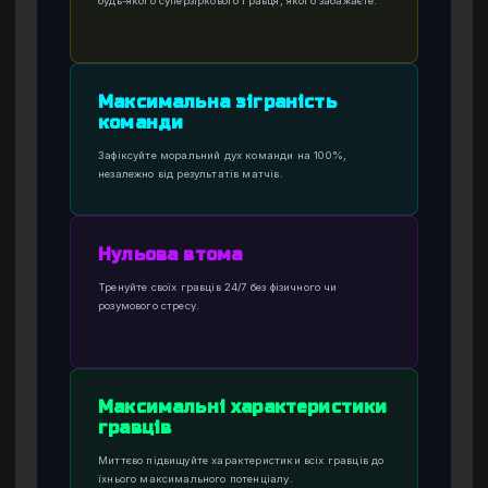
будь-якого суперзіркового гравця, якого забажаєте.
Максимальна зіграність
команди
Зафіксуйте моральний дух команди на 100%,
незалежно від результатів матчів.
Нульова втома
Тренуйте своїх гравців 24/7 без фізичного чи
розумового стресу.
Максимальні характеристики
гравців
Миттєво підвищуйте характеристики всіх гравців до
їхнього максимального потенціалу.