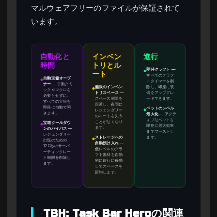
マルウェアフリーのファイルが保証されて
います。
自動化と
インベン
進行
時間
トリとル
即時クラフト
—
●
ート
すべてのクラフ
自動宝箱オープ
●
トタイマーを削
ナー
—
手動クリ
無限のインベン
除し、即座に装
●
ックやマクロを
トリスペース
—
備をアップグレ
必要とせずに、
スペース制限を
ードできます。
すべての宝箱を
回避し、夜間に
即座に自動で開
ペットのレベル
レジェンダリー
●
きます。
最大化
—
アクテ
のルートを失う
ィブなペットを
ことがなくなり
宝箱クールダウ
●
即座に最大効率
ます。
ンのバイパス
—
までブーストし
レジェンダリー
ストレージへの
ます。
●
出現のための
自動預け入れ
—
120秒のサーバ
低レベルのクラ
ーティックレー
フト素材を自動
ト制限を削除し
的に銀行に移動
ます。
してスペースを
節約します。
TBH: Task Bar Heroの関連