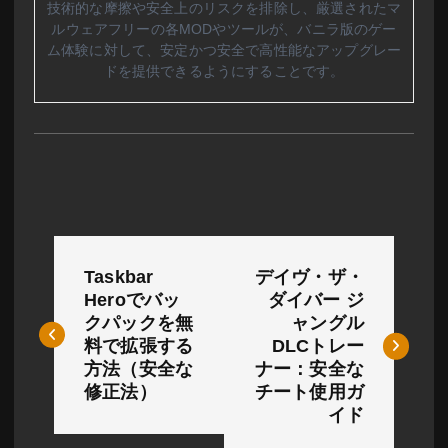
技術的な摩擦や安全上のリスクを排除し、厳選されたマ
ルウェアフリーの各MODやツールが、バニラ版のゲー
ム体験に対して、安定かつ安全で高性能なアップグレー
ドを提供できるようにすることです。
投
Taskbar
デイヴ・ザ・
稿
Heroでバッ
ダイバー ジ
クパックを無
ャングル
ナ
料で拡張する
DLCトレー
ビ
方法（安全な
ナー：安全な
修正法）
チート使用ガ
ゲ
イド