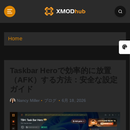
S
k
i
p
t
o
Home
c
o
n
t
Taskbar Heroで効率的に放置
e
n
（AFK）する方法：安全な設定
t
ガイド
Nancy Miller
ブログ
6月 18, 2026