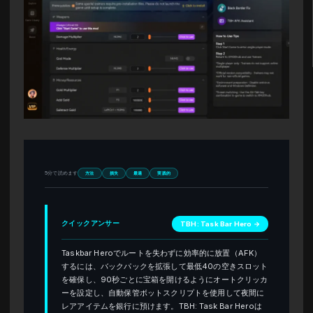
5分で読めます
方法
損失
最適
実践的
クイックアンサー
TBH: Task Bar Hero →
Taskbar Heroでルートを失わずに効率的に放置（AFK）
するには、バックパックを拡張して最低40の空きスロット
を確保し、90秒ごとに宝箱を開けるようにオートクリッカ
ーを設定し、自動保管ボットスクリプトを使用して夜間に
レアアイテムを銀行に預けます。TBH: Task Bar Heroは