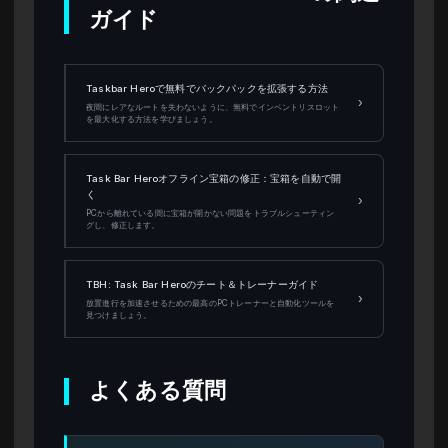
ガイド
Taskbar Heroで無料でバックパックを拡張する方法
›
夜間にレアなルートを失わないように、無料でインベントリスロット
を最大化する方法を学びましょう。
Task Bar Heroオフライン宝箱の修正：宝箱を自動で開
く
›
PCから離れている間に宝箱が開かない問題をトラブルシューティン
グし、修正します。
TBH: Task Bar Heroのチート＆トレーナーガイド
›
放置進行を加速させるための最高のPCトレーナーと自動化ツールを
見つけましょう。
よくある質問