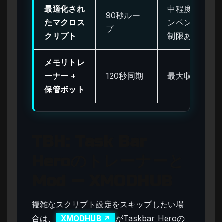
最適化され
中程度（イ
90秒ルー
たマクロス
ンベントリ
プ
クリプト
制限あり）
メモリトレ
ーナー +
120秒同期
最大収益
保管ボット
TBH: Task Bar
Heroのトレーナーと
Mod — XMODHUB
複雑なスクリプト設定をスキップしたい場
合は、
がTaskbar Heroの
XMODHUB ↗