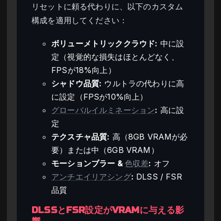
リセットに頼る代わりに、以下のカスタム
構成を適用してください：
ボリューメトリッククラウド:
中に設
定（視覚的な損失はほとんどなく、
FPSが18%向上）
シャドウ品質:
ウルトラの代わりに高
に設定（FPSが10%向上）
グローバルイルミネーション
:
高に設
定
テクスチャ品質:
高（8GB VRAMが必
要）または中（6GB VRAM）
モーションブラー &
色収差
:
オフ
アンチエイリアシング
:
DLSS / FSR
品質
DLSSとFSR設定がVRAMに与える影