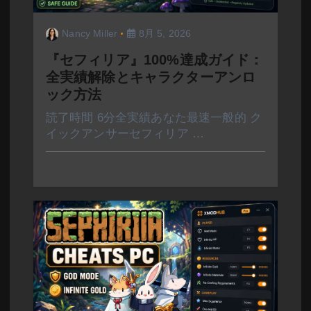
Nancy Miller
8月 5, 2026
『セフィリア』100%達成ガイド：
全実績解除とキャラクターアンロ
ック方法
読了時間 6分全実績あなた最速一般的 ク
イックアンサーセフィリア …