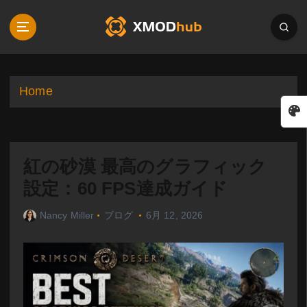
S
k
i
p
t
o
Home
c
o
n
t
紅の砂漠 最高のグラフィック
e
n
設定：60 FPS達成ガイド
t
Nancy Miller
ブログ
6月 12, 2026