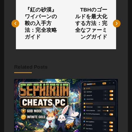
投
『紅の砂漠』
TBHのゴー
稿
ワイバーンの
ルドを最大化
鞍の入手方
する方法：完
ナ
法：完全攻略
全なファーミ
ビ
ガイド
ングガイド
ゲ
ー
Related Posts
シ
ョ
ン