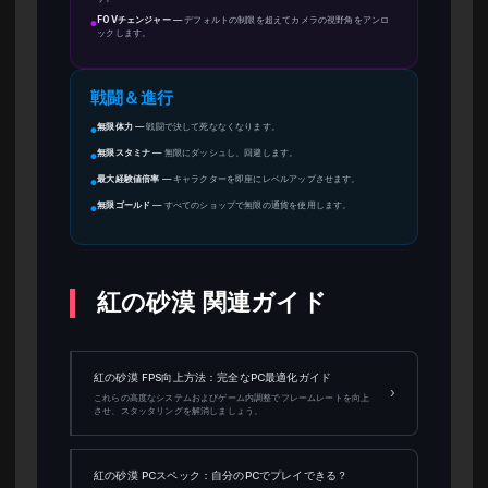
FOVチェンジャー
—
デフォルトの制限を超えてカメラの視野角をアンロ
●
ックします。
戦闘＆進行
無限体力
—
戦闘で決して死ななくなります。
●
無限スタミナ
—
無限にダッシュし、回避します。
●
最大経験値倍率
—
キャラクターを即座にレベルアップさせます。
●
無限ゴールド
—
すべてのショップで無限の通貨を使用します。
●
紅の砂漠 関連ガイド
紅の砂漠 FPS向上方法：完全なPC最適化ガイド
›
これらの高度なシステムおよびゲーム内調整でフレームレートを向上
させ、スタッタリングを解消しましょう。
紅の砂漠 PCスペック：自分のPCでプレイできる？