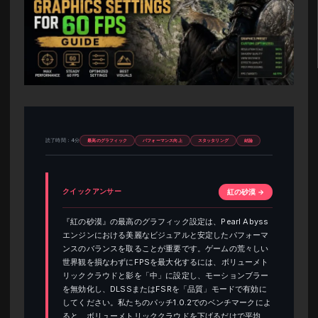
読了時間：4分
最高のグラフィック
パフォーマンス向上
スタッタリング
結論
クイックアンサー
紅の砂漠 →
『紅の砂漠』の最高のグラフィック設定は、Pearl Abyss
エンジンにおける美麗なビジュアルと安定したパフォーマ
ンスのバランスを取ることが重要です。ゲームの荒々しい
世界観を損なわずにFPSを最大化するには、ボリューメト
リッククラウドと影を「中」に設定し、モーションブラー
を無効化し、DLSSまたはFSRを「品質」モードで有効に
してください。私たちのパッチ1.0.2でのベンチマークによ
ると、ボリューメトリッククラウドを下げるだけで平均