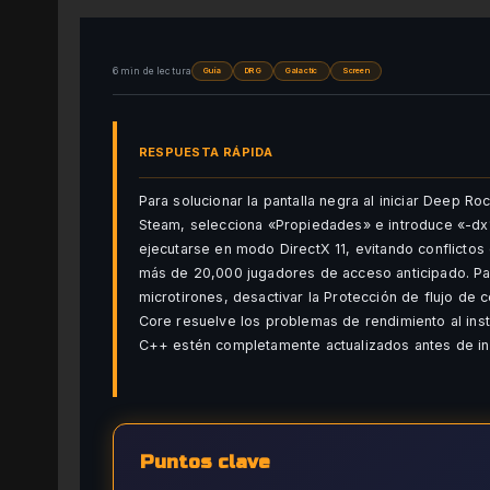
6 min de lectura
Guía
DRG
Galactic
Screen
RESPUESTA RÁPIDA
Para solucionar la pantalla negra al iniciar Deep R
Steam, selecciona «Propiedades» e introduce «-dx1
ejecutarse en modo DirectX 11, evitando conflicto
más de 20,000 jugadores de acceso anticipado. Pa
microtirones, desactivar la Protección de flujo de
Core resuelve los problemas de rendimiento al ins
C++ estén completamente actualizados antes de ini
Puntos clave