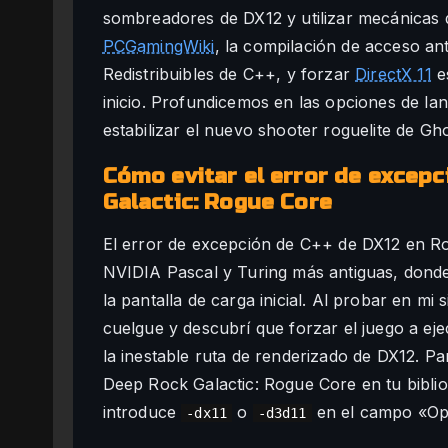
sombreadores de DX12 y utilizar mecánicas d
PCGamingWiki
, la compilación de acceso an
Redistribuibles de C++, y forzar
DirectX 11
es
inicio. Profundicemos en las opciones de la
estabilizar el nuevo shooter roguelite de G
Cómo evitar el error de excepc
Galactic: Rogue Core
El error de excepción de C++ de DX12 en R
NVIDIA Pascal y Turing más antiguas, donde
la pantalla de carga inicial. Al probar en m
cuelgue y descubrí que forzar el juego a ej
la inestable ruta de renderizado de DX12. Pa
Deep Rock Galactic: Rogue Core en tu bibli
introduce
o
en el campo «Opc
-dx11
-d3d11