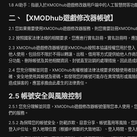
1.8 AI助手：指嵌入於XMODhub遊戲修改器用戶端中的人工智慧
二、【XMODhub遊戲修改器帳號】
2.1 您如果需要使用XMODhub遊戲修改器服務，則您需要註冊XMODh
2.2 按照國家法律法規的相關要求，您應進行實名註冊。實名註冊時，
2.3 XMODhub遊戲修改器帳號是XMODhub按照本協議授權您用
他人使用，包括但不限於不得以轉讓、出租、借用等方式提供給他人作商
分功能、刪除帳號及其他相關資訊、封號直至註銷的處理措施，因此造成
2.4 您充分理解並同意，XMODhub有權根據法律法規要求校驗使
確、安全地使用其帳號及密碼。如發現您的帳號可能存在異常情形或風險
造成損害的，應當承擔由此產生的法律責任。
2.5 帳號安全與風險控制
2.5.1 您充分理解並同意，XMODhub遊戲修改器帳號僅限您本人
們的服務。
2.5.2 為保障您的帳號安全，防範詐欺、惡意分享、帳號濫用等風險，
登入IP位址、登入地理位置（根據IP推斷的大致地區）、登入時間、登