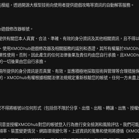
問答功能模組，透過開源大模型技術向使用者提供遊戲攻略等資訊的自動解答服務。
ub遊戲修改器帳號。
應提供有關您本人真實、合法、準確、有效的身分資訊及其他相關資訊，且不得
於登入、使用XMODhub遊戲修改器及相關服務的識別和憑證，其所有權屬於XM
業性使用。否則，因此產生的任何法律後果及責任均由您自行承擔，且XMODh
的一切後果由您自行承擔。
用者註冊所提供的身分資訊是否真實、有效，並應積極地採取技術與管理等合理措
的，XMODhub有權根據相關法律法規規定重新核驗您的帳號。任何一方未盡
使用，您不得將帳號以任何形式（包括但不限於分享、出借、出租、轉讓、出售、
您同意並授權XMODhub對您的帳號登入行為進行安全檢測和風險評估。我們
入頻率、裝置變更情況、網路環境變化等。上述資訊的蒐集和使用將遵循《XMO