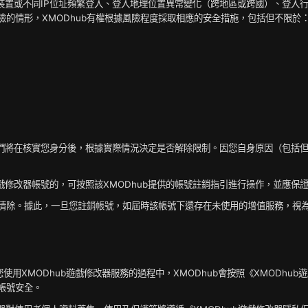
不同裝置或不同IP位址頻繁登入、登入地理位置異常變化（跨地區或跨國）、登
的情形，XMODhub有權根據風險程度採取相應的安全措施，包括但不限於
。我們將在核實您身分後，根據實際情況決定是否解除限制。因您自身原因（包
b遊戲修改器帳號的，可按照該XMODhub提供的帳號註銷指引進行操作，並應保
清除。據此，一旦您註銷帳號，如屆時該帳號下還存在未使用的增值服務，視為您
在您使用XMODhub遊戲修改器服務的過程中，XMODhub會按照《XMOD
帳號安全。