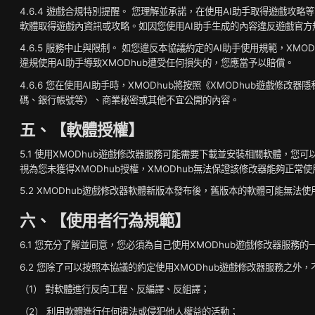
4.6.4 遊戲合規特別提醒。 您理解並承諾，在使用AI助手取得遊
軟體取得遊戲內資訊或攻略。如因您使用AI助手生成的內容違反遊戲官方
4.6.5 服務中止與限制。 如您違反本協議約定的AI助手使用規範，
違規使用AI助手導致XMODhub遭受任何損失的，您應當予以賠償。
4.6.6 您在使用AI助手時，XMODhub將按照《XMODhub
碼、銀行帳號等）、商業秘密或其他不宜公開的內容。
五、【軟體授權】
5.1 使用XMODhub遊戲修改器服務可能需要下載並安裝相關軟體，您
視為您未獲得XMODhub授權，XMODhub無法保證該修改器能夠正
5.2 XMODhub遊戲修改器軟體新版本發布後，舊版本的軟體可能無法
六、【使用者行為規範】
6.1 您充分了解並同意，您必須為自己使用XMODhub遊戲修改器服
6.2 您除了可以按照本協議的約定使用XMODhub遊戲修改器服務之
（1） 對軟體進行反向工程、反編譯、反組譯；
（2） 利用軟體進行任何違法或侵犯他人權益的活動；