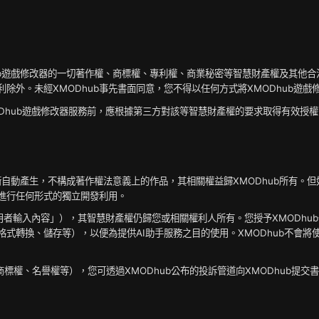
MODhub遊戲修改器的一切著作權、商標權、專利權、商業秘密等智慧財產權及其
除外。未經XMODhub事先書面同意，您不得以任何方式將XMODhub遊戲
MODhub遊戲修改器服務前，應根據第三方對該等智慧財產權的要求取得有效授
慧技術自動產生，不構成著作權法意義上的作品，其相關權益歸XMODhub所有
進行任何形式的獨立開發利用。
「使用者輸入內容」），其智慧財產權仍歸您或相關權利人所有。您授予XMODh
、格式轉換、儲存等），以便為提供AI助手服務之目的使用。XMODhub不會
、商標權、名譽權等），您可透過XMODhub公布的投訴管道向XMODhub提