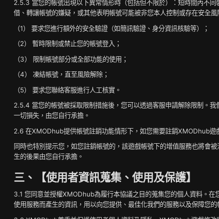
2.5.3 當您的帳號出現以下異常情形時（包括但不限於）：短時間內
借、轉讓帳號的嫌疑，或其他表明帳號可能被非您本人控制或存在安全風險
（1） 要求您進行額外的安全驗證（如簡訊驗證、身分資訊核驗等）；
（2） 暫時限制或禁止您的帳號登入；
（3） 限制帳號部分或全部功能的使用；
（4） 凍結帳號，直至風險解除；
（5） 要求您聯絡客服進行人工核實。
2.5.4 當您的帳號被採取限制措施後，您可以透過客服申請解除限制
一切損失，由您自行承擔。
2.6 在XMODhub提供帳號註銷功能情形下，如您需要註銷XMODhu
同時也特別提示您，如您註銷帳號的，該遊戲帳號下的增值服務也將會被
生的後果由您自行承擔。
三、【使用者資訊蒐集、使用及保護】
3.1 您同意並授權XMODhub為履行本協議之目的蒐集您的個人資料。
使用服務而產生的資訊，用以向您提供、最佳化我們的服務以及保障您的