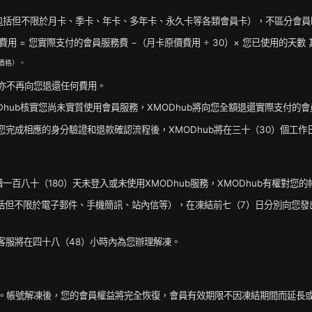
務（包括但不限於月卡、季卡、年卡、多年卡、永久卡等各類會員卡），不區分會
用 = 您實際支付的會員服務費 −（月卡原價費用 ÷ 30）× 您已使用的天數 
價格）。
b亦不再向您退還任何費用。
Dhub核實您尚未實質使用會員服務，XMODhub將向您全額退還實際支付的
。在您完成相應的身分驗證和退款確認流程後，XMODhub將在三十（30）個
一百八十（180）天未登入或未使用XMODhub服務，XMODhub有權對您
式（包括但不限於電子郵件、手機簡訊、站內信等），在凍結前七（7）日分別向
，客服將在四十八（48）小時內為您辦理解凍。
。帳號解凍後，您的會員權益將完全恢復，會員有效期限不因凍結期間而延長