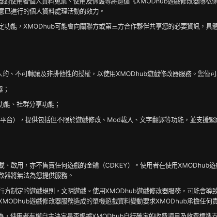
戲修改器對使用者個人資料蒐集、使用及保護等將遵循《XMODhub遊戲修改器隱
意已進行的個人資料處理活動的效力。
現特定功能，XMODhub可能會向關聯方或第三方合作夥伴共享您的必要資訊，具
個人的、不可轉讓及非排他性的授權，以使用XMODhub遊戲修改器服務。您僅
器；
功能、社群分享功能；
c等多平台），提供包括但不限於遊戲修改、Mod載入、文字翻譯等功能，並支援
的下載、啟用，亦不售賣任何遊戲的金鑰（CDKEY）。使用者在使用XMODh
修改器將無法為您提供服務。
行方制定的遊戲規則，文明遊戲。使用XMODhub遊戲修改器服務，可能會導
XMODhub遊戲修改器服務造成的單機遊戲資料變動要求XMODhub承擔任
於商業行為，使用者有權自主決定是否根據XMODhub自行確定的收費項目及收費