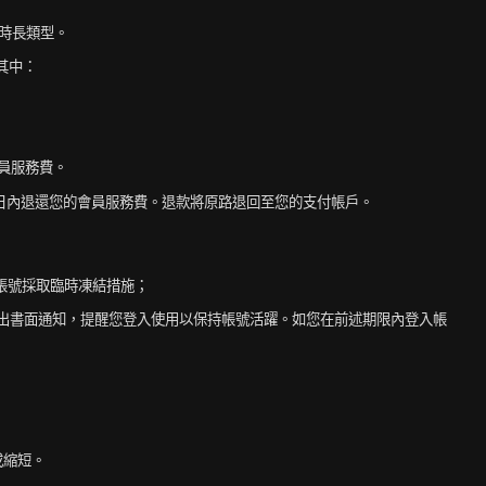
員時長類型。
其中：
會員服務費。
工作日內退還您的會員服務費。退款將原路退回至您的支付帳戶。
的帳號採取臨時凍結措施；
您發出書面通知，提醒您登入使用以保持帳號活躍。如您在前述期限內登入帳
或縮短。