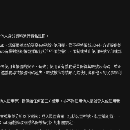
以他人身分資料進行實名註冊。
ODhub。您僅根據本協議享有帳號的使用權。您不得將帳號以任何方式提供給
ub有權對您的帳號採取包括但不限於警告、限制或禁止使用帳號全部或部
施保障使用者帳號的安全、有效；使用者有義務妥善保管其帳號及密碼，並正
上述義務導致帳號密碼遺失、帳號被盜等情形而給使用者和他人的民事權利
授權他人使用等）提供給任何第三方使用，亦不得使用他人帳號登入或使用我
可能會蒐集並分析以下資訊：登入裝置資訊（包括裝置型號、裝置識別符）、
Dhub遊戲修改器隱私保護指引》的相關規定。