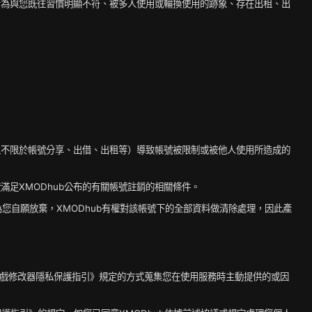
入行為與您既往習慣明顯不符、被多人使用或輪換使用的跡象、存在出租、出
：
括但不限於帳號分享、出借、出租等）導致帳號被限制或被他人使用所造成的
證滿足XMODhub公布的有關帳號註銷的相關條件。
自願放棄，XMODhub有權對該帳號下的全部資料做清除處理，因此產
hub遊戲修改器隱私保護指引》規定的方式蒐集您在使用服務時主動提供的或因