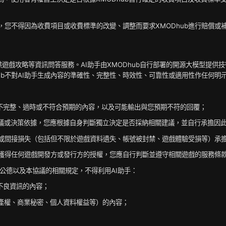
您不得因為收費項目或收費標準的改變、調整而要求XMODhub進行賠償或
使用者提供遊戲攻略等資訊問答服務。AI助手由XMODhub自行部署的開源大模
ub不對AI助手生成內容的準確性、完整性、時效性、可靠性或適用性作任何明
、不完整、過時或不符合預期的內容，以及可能輸出與您預期不符的回覆；
建議或決策依據，您應根據自身判斷獨立決定是否採納相關建議，並自行承擔因
直接或間接損失（包括但不限於遊戲資料遺失、帳號被封禁、遊戲體驗受損等）承
b未獲得任何遊戲開發方或發行方的授權，您應自行判斷並遵守相關遊戲的服務條
社會公德以及本協議的相關規定，不得利用AI助手：
不良資訊的內容；
財產權、商業秘密、個人資料權益等）的內容；