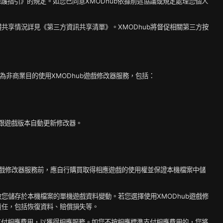
私保護指引》的規定。如您已同意XMODhub依據前述協議或規定處理您個人
體共享情況詳見《第三方資訊共享清單》。XMODhub將督促相關第三方按
可為非商業目的使用XMODhub遊戲修改器服務，包括：
緊跟遊戲版本自動更新修改器。
ub遊戲修改器服務前，應自行購買取得相應遊戲的使用權並保證本機檔案中儲
致您儲存於本機檔案的單機遊戲資料變動。若您選擇使用XMODhub遊戲修
何責任，包括恢復資料、賠償損失等。
標準支付相應費用，以獲得相應服務。如您不按相應標準支付相應費用的，您將