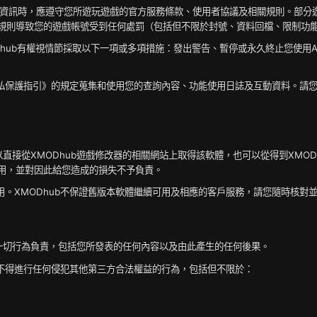
戲攻略等資訊時，應遵守您所遊玩遊戲的官方服務條款、使用者協議及相關規則。部
規則導致您的遊戲帳號受到任何處罰（包括但不限於封號、資料回檔、限制功能
XMODhub有權視情節採取以下一項或多項措施：發出警告、暫停或永久終止您使
遊戲修改器隱私保護指引》的規定蒐集和使用您的查詢內容、功能使用日誌及互動資料
可以直接從XMODhub遊戲修改器的相關網站上取得該軟體，也可以從得到XMO
常使用，並對因此給您造成的損失不予負責。
使用。XMODhub不保證舊版本軟體繼續可用及相應的客戶服務，請您隨時核對
務的一切行為負責，包括您所發表的任何內容以及由此產生的任何後果。
外，不得進行任何侵犯其他第三方合法權益的行為，包括但不限於：