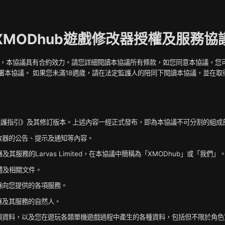
XMODhub遊戲修改器授權及服務協
ed共同締結，本協議具有合約效力。請您詳細閱讀本協議所有條款，如您同意本協議，
署本協議。 如果您未滿18週歲，請在法定監護人的陪同下閱讀本協議，並在取
隱私保護指引》及其修訂版本。上述內容一經正式發布，即為本協議不可分割的組成
戲修改器的公告、提示及通知等內容。
及其服務的Larvas Limited，在本協議中簡稱為「XMODhub」或「我們」
軟體及相關文件。
修改器向您提供的各項服務。
改器及其服務的自然人。
各項資料，以及您在遊玩各類單機遊戲過程中產生的各種資料，包括但不限於角