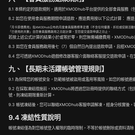
8.1 本條約定的退款規則，適用於XMODhub平台提供的全部會員服
8.2 如您在使用會員服務期間申請退款，應退費用按以下公式計算： 應退費
「月卡原價費用」指XMODhub公布的月度會員服務標準定價（不含任何優惠、折扣或促銷活動
「已使用的天數」自您會員服務啟用之日起計算，至您提交退款申請之日止。
若按上述公式計算的結果小於或等於零，則您無需補繳費用，XMODhu
8.3 如您在會員服務啟用後七（7）個自然日內提出退款申請，且經XMO
8.4 您可透過XMODhub遊戲修改器客服介面聯絡客服提交退款申請
九、【長期未活躍帳號管理規則】
9.1 為保障您的帳號安全，防範帳號被盜用或濫用等風險，如您的帳號連續
9.2 在採取凍結措施前，XMODhub將透過您註冊時提供的聯絡方
號，則凍結期限重新計算。
9.3 帳號凍結後，您可以聯絡XMODhub客服申請解凍，經身分核實後
9.4 凍結性質說明
帳號凍結僅為對您帳號登入權限的臨時限制，不等於帳號刪除或資料清除