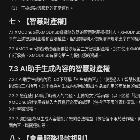
（3） 干擾或破壞服務的正常運作。
七、【智慧財產權】
7.1 XMODhub是XMODhub遊戲修改器的智慧財產權權利人。X
享有上述智慧財產權和合法權益，但相關權利人依照法律規定應享有的權利
7.2 XMODhub遊戲修改器服務若涉及第三方智慧財產權，您在使用X
自行承擔，XMODhub有權向第三方提供您的資訊。
7.3 AI助手生成內容的智慧財產權
7.3.1 AI助手生成的內容（以下簡稱「AI生成內容」）係透過人工智
仍歸第三方所有。您不得將AI生成內容用於超出本協議約定的商業目的或
7.3.2 您在使用AI助手時輸入的問題、上傳的文字等內容（以下簡稱
XMODhub對使用者輸入內容進行必要的處理（包括但不限於資料清洗
另行單獨授權。
7.3.3 如您認為AI生成內容侵犯了您的合法權益（包括但不限於著作權
關內容、斷開連結等。
八、【會員服務退款規則】