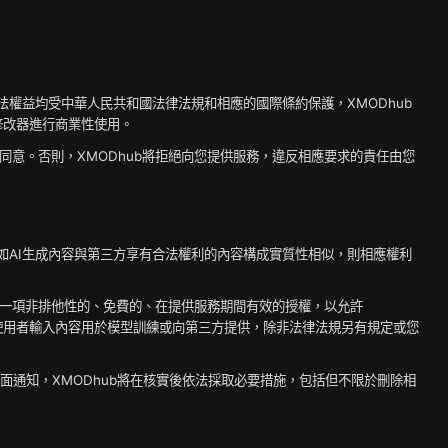
他合法權益均受中華人民共和國法律法規和相應的國際條約保護，XMODhub
修改器進行商業性使用。
權同意。否則，XMODhub將拒絕向您提供服務，違反相應要求的責任由您
。但如AI生成內容與第三方享有合法權利的內容構成實質性相似，則相應權利
ub一項非排他性的、免費的、在提供服務期間有效的授權，以允許
將使用者輸入內容用於模型訓練或向第三方提供，除非法律法規另有規定或您
交書面通知，XMODhub將在核實後依法採取必要措施，包括但不限於刪除相