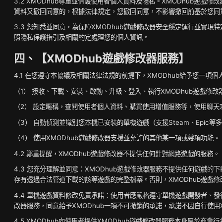
3.2 XMODhub尊重並保護使用者個人資料及隱私。XMODhub遊
資料又撤回同意的，根據法律規定，您撤回同意，不影響撤回前基於您同
3.3 您知悉並同意，為保障XMODhub遊戲修改器安全穩定運行並實
照隱私保護指引及相關約定處理您的個人資訊。
四、【XMODhub遊戲修改器服務】
4.1 在您遵守本協議及相關法律法規的前提下，XMODhub給予您一項
（1） 接收、下載、安裝、啟動、升級、登入、執行XMODhub遊戲修改
（2） 設定暱稱，查閱使用者個人資料、購買使用增值服務等，使用聊天
（3） 自動偵測並識別您本機已安裝的單機遊戲（支援Steam、Epi
（4） 使用XMODhub遊戲修改器支援並允許的其他某一項或幾項功能。
4.2 鄭重提醒，XMODhub遊戲修改器不提供任何針對網路遊戲的服務。
4.3 您充分理解並同意：XMODhub遊戲修改器服務不提供任何遊戲
存有透過合法管道下載的該等遊戲的完整檔案。否則，XMODhub遊戲
4.4 單機遊戲資料修改免責承諾：使用者應嚴格遵守單機遊戲開發者、發
改器服務，同意給予XMODhub一項不可撤銷的承諾，承諾不因自行使用
4.5 XMODhub向使用者提供XMODhub遊戲修改器服務本身屬