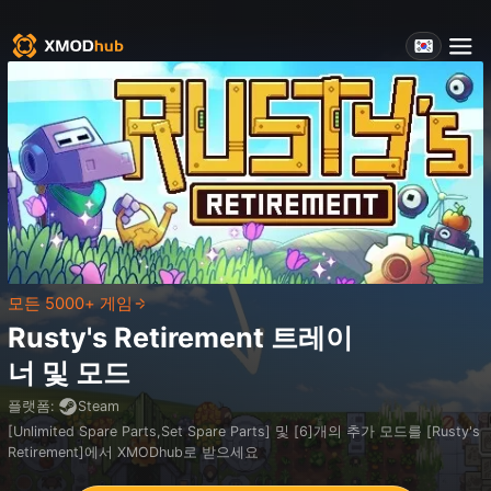
모든 5000+ 게임
Rusty's Retirement
트레이
너 및 모드
플랫폼
:
Steam
[Unlimited Spare Parts,Set Spare Parts] 및 [6]개의 추가 모드를 [Rusty's
Retirement]에서 XMODhub로 받으세요